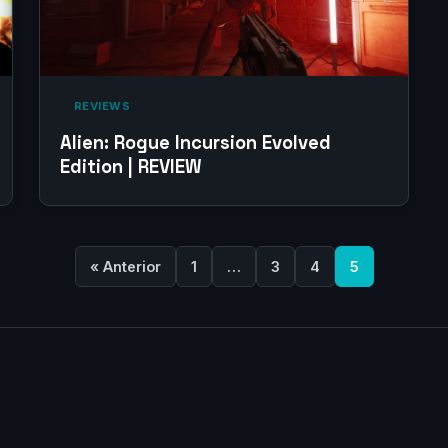
‎ REVIEWS‎
Alien: Rogue Incursion Evolved
Edition | REVIEW
« Anterior
1
…
3
4
5