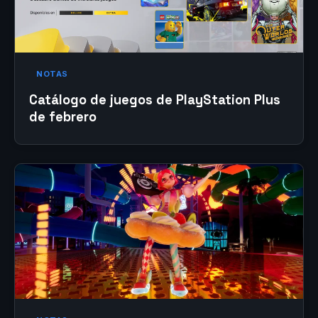
NOTAS
Catálogo de juegos de PlayStation Plus
de febrero