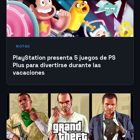
NOTAS
PlayStation presenta 5 juegos de PS
Plus para divertirse durante las
vacaciones