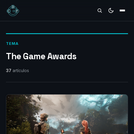
REVIEWS
TEMA
The Game Awards
37
artículos