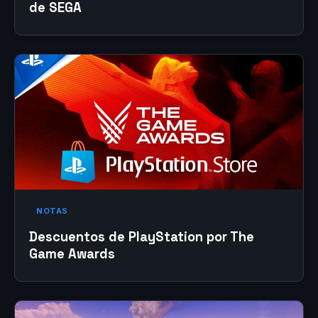
de SEGA
NOTAS
Descuentos de PlayStation por The
Game Awards