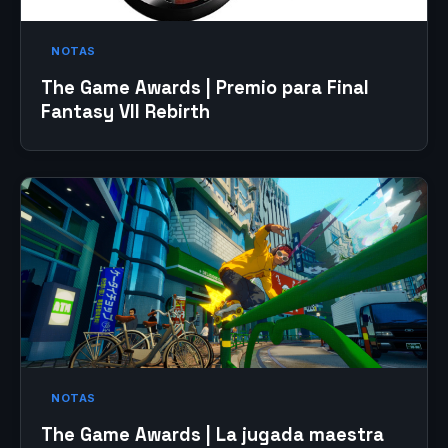
NOTAS
The Game Awards | Premio para Final
Fantasy VII Rebirth
NOTAS
The Game Awards | La jugada maestra