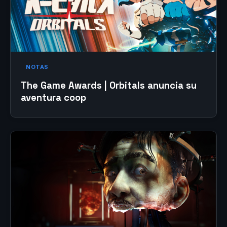
NOTAS
The Game Awards | Orbitals anuncia su
aventura coop