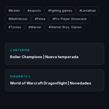
#Brokkr
#esports
#fighting games
#Leviathan
#MultiVersus
#Pelea
#Pro Player Showcase
#Torneo
#Warner
#Warner Bros. Games
« ANTERIOR
Roller Champions | Nueva temporada
SIGUIENTE »
World of Warcraft Dragonflight | Novedades