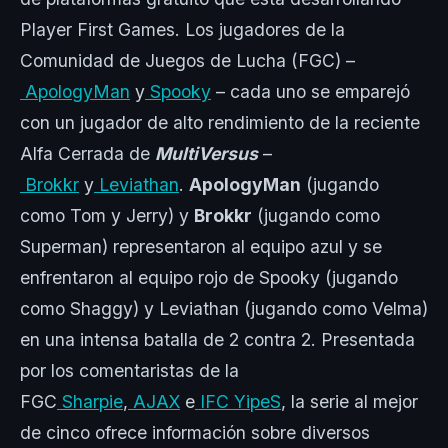
Player First Games. Los jugadores de la
Comunidad de Juegos de Lucha (FGC) –
ApologyMan
y
Spooky
– cada uno se emparejó
con un jugador de alto rendimiento de la reciente
Alfa Cerrada de
MultiVersus
–
Brokkr
y
Leviathan
.
ApologyMan
(jugando
como Tom y Jerry) y
Brokkr
(jugando como
Superman) representaron al equipo azul y se
enfrentaron al equipo rojo de Spooky (jugando
como Shaggy) y Leviathan (jugando como Velma)
en una intensa batalla de 2 contra 2. Presentada
por los comentaristas de la
FGC
Sharpie
,
AJAX
e
IFC YipeS
, la serie al mejor
de cinco ofrece información sobre diversos