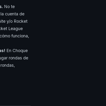
s.
No te
 la cuenta de
nite y/o Rocket
ocket League
 cómo funciona,
as!
En Choque
ugar rondas de
 rondas,