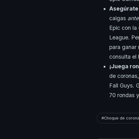
Asegúrate 
caigas
ante
Epic con la
League. Per
para ganar 
consulta el 
¡Juega ron
de coronas,
Fall Guys. 
70 rondas y
#Choque de coron