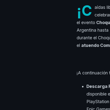
¡C
aídas l
celebra
el evento
Choqu
Argentina hasta 
durante el Choq
el
atuendo Com
¡A continuación
Descarga F
disponible 
PlayStation
Epic Games