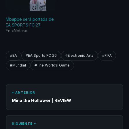
Mbappé será portada de
EA SPORTS FC 27
En «Notas»
#EA
#EA Sports FC 26
#Electronic Arts
#FIFA
#Mundial
#The World’s Game
« ANTERIOR
Mina the Hollower | REVIEW
SIGUIENTE »