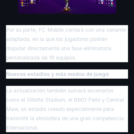
Por su parte, FC Mobile contará con una variante
adaptada, en la que los jugadores podrán
disputar directamente una fase eliminatoria
personalizada de 16 equipos.
Nuevos estadios y más modos de juego
La actualización también sumará escenarios
como el Gillette Stadium, el BMO Field y Central
Maw, un estadio creado especialmente para
transmitir la atmósfera de una gran competencia
internacional.