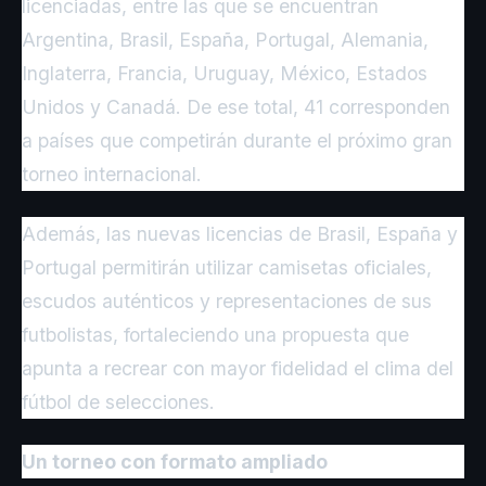
licenciadas, entre las que se encuentran
Argentina, Brasil, España, Portugal, Alemania,
Inglaterra, Francia, Uruguay, México, Estados
Unidos y Canadá. De ese total, 41 corresponden
a países que competirán durante el próximo gran
torneo internacional.
Además, las nuevas licencias de Brasil, España y
Portugal permitirán utilizar camisetas oficiales,
escudos auténticos y representaciones de sus
futbolistas, fortaleciendo una propuesta que
apunta a recrear con mayor fidelidad el clima del
fútbol de selecciones.
Un torneo con formato ampliado