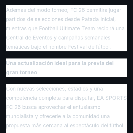
Además del modo torneo, FC 26 permitirá jugar
partidos de selecciones desde Patada Inicial,
mientras que Football Ultimate Team recibirá una
Central de Eventos y campañas semanales
temáticas bajo el nombre Festival de fútbol.
Una actualización ideal para la previa del
gran torneo
Con nuevas selecciones, estadios y una
competencia completa para disputar, EA SPORTS
FC 26 busca aprovechar el entusiasmo
mundialista y ofrecerle a la comunidad una
propuesta más cercana al espectáculo del fútbol