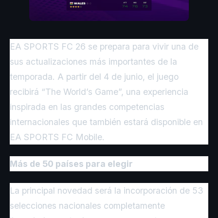
EA SPORTS FC 26 se prepara para vivir una de
sus actualizaciones más importantes de la
temporada. A partir del 4 de junio, el juego
recibirá “The World’s Game”, una experiencia
inspirada en las grandes competencias
internacionales que también estará disponible en
EA SPORTS FC Mobile.
Más de 50 países para elegir
La principal novedad será la incorporación de 53
selecciones nacionales completamente