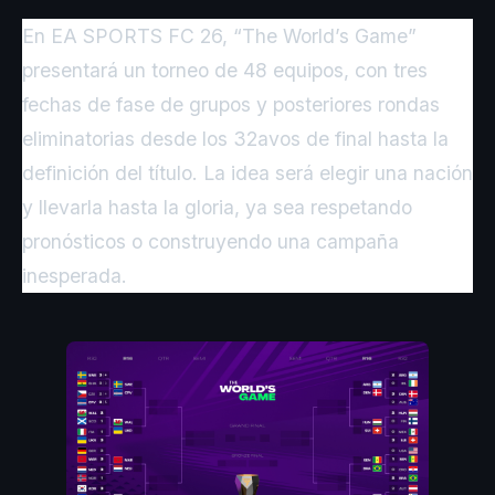
En EA SPORTS FC 26, “The World’s Game”
presentará un torneo de 48 equipos, con tres
fechas de fase de grupos y posteriores rondas
eliminatorias desde los 32avos de final hasta la
definición del título. La idea será elegir una nación
y llevarla hasta la gloria, ya sea respetando
pronósticos o construyendo una campaña
inesperada.