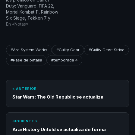
Duty: Vanguard, FIFA 22,
Mortal Kombat 11, Rainbow
Six Siege, Tekken 7 y
más. Al repasar el año
En «Notas»
pasado, estamos
agradecidos por el
crecimiento de nuestra
comunidad de juegos
#Arc System Works
#Guilty Gear
#Guilty Gear: Strive
competitivos y
entusiasmados por lo que
#Pase de batalla
#temporada 4
nos espera. Durante los
próximos…
« ANTERIOR
Star Wars: The Old Republic se actualiza
SIGUIENTE »
Ara: History Untold se actualiza de forma