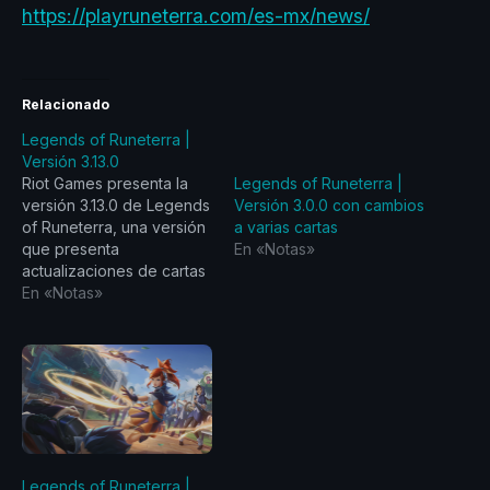
https://playruneterra.com/es-mx/news/
Relacionado
Legends of Runeterra |
Versión 3.13.0
Riot Games presenta la
Legends of Runeterra |
versión 3.13.0 de Legends
Versión 3.0.0 con cambios
of Runeterra, una versión
a varias cartas
que presenta
En «Notas»
actualizaciones de cartas
a campeones,
En «Notas»
personalización de
tableros, recompensas en
Torneos de Temporada y
corrección de errores.
CAMPEONES Y ALGUNAS
CARTAS RELACIONADAS
● ILLAOI. ● KARMA. ●
GNAR. ● BARDO EL
Legends of Runeterra |
GUARDIÁN