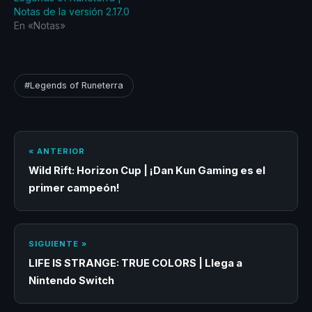
Notas de la versión 2.17.0
TROTAMUNDOS. ●
En «Notas»
SUPERCARGA,
SEGUNDA…
#Legends of Runeterra
« ANTERIOR
Wild Rift: Horizon Cup | ¡Dan Kun Gaming es el
primer campeón!
SIGUIENTE »
LIFE IS STRANGE: TRUE COLORS | Llega a
Nintendo Switch