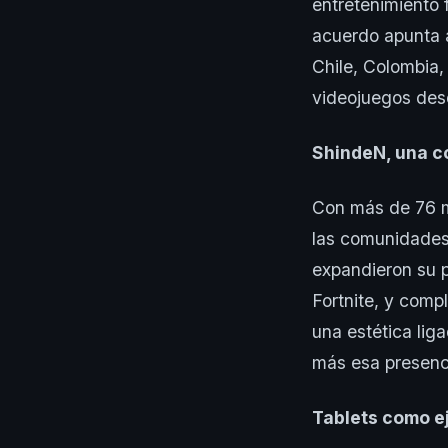
entretenimiento 
acuerdo apunta a
Chile, Colombia
videojuegos desd
ShindeN, una c
Con más de 76 m
las comunidades
expandieron su p
Fortnite, y comp
una estética lig
más esa presenci
Tablets como e