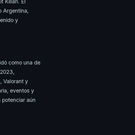
 Killah. El
o Argentina,
enido y
lidó como una de
 2023,
, Valorant y
ria, eventos y
a potenciar aún