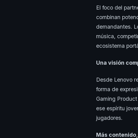
El foco del part
combinan potenc
demandantes. Los
música, competir
ecosistema portát
Una visión com
Desde Lenovo rem
forma de expresi
Gaming Product 
ese espíritu jov
jugadores.
Más contenido,