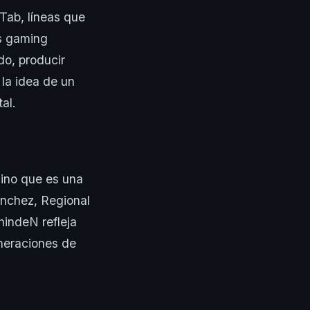
 Tab, líneas que
as gaming
do, producir
la idea de un
al.
sino que es una
ánchez, Regional
indeN refleja
eneraciones de