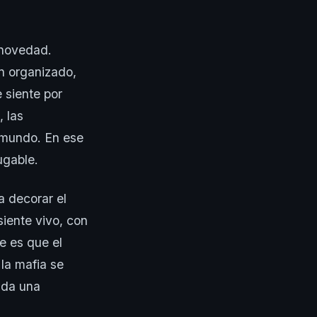
 novedad.
n organizado,
 siente por
, las
 mundo. En ese
ugable.
a decorar el
siente vivo, con
e es que el
 la mafia se
 da una