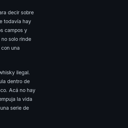
ara decir sobre
e todavía hay
los campos y
 no solo rinde
a con una
whisky ilegal.
ula dentro de
co. Acá no hay
empuja la vida
 una serie de