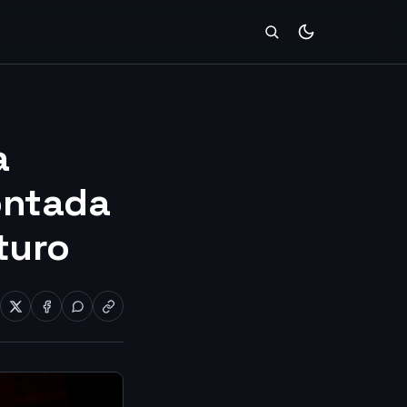
a
contada
turo