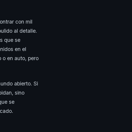
ontrar con mil
lido al detalle.
os que se
nidos en el
o o en auto, pero
undo abierto. Si
pidan, sino
 que se
icado.