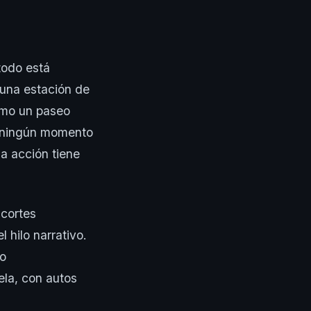
todo está
n una estación de
omo un paseo
n ningún momento
a acción tiene
 cortes
l hilo narrativo.
mo
ela, con autos