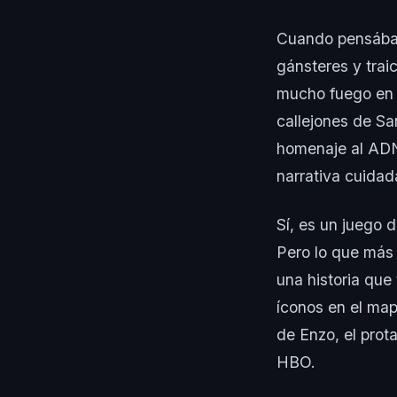
Cuando pensába
gánsteres y trai
mucho fuego en e
callejones de San
homenaje al ADN 
narrativa cuidada
Sí, es un juego d
Pero lo que más 
una historia que
íconos en el map
de Enzo, el prot
HBO.