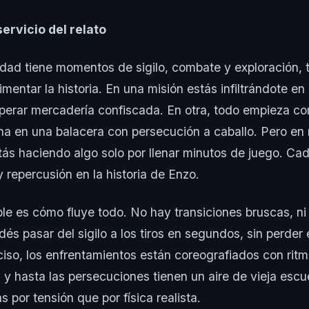
servicio del relato
ilidad tiene momentos de sigilo, combate y exploración, 
imentar la historia. En una misión estás infiltrándote e
uperar mercadería confiscada. En otra, todo empieza c
ina en una balacera con persecución a caballo. Pero e
tás haciendo algo solo por llenar minutos de juego. Cad
 repercusión en la historia de Enzo.
e es cómo fluye todo. No hay transiciones bruscas, ni
és pasar del sigilo a los tiros en segundos, sin perder e
eciso, los enfrentamientos están coreografiados con rit
 y hasta las persecuciones tienen un aire de vieja escu
 por tensión que por física realista.