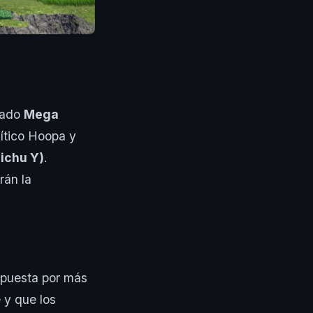
amado
Mega
mítico Hoopa y
ichu Y)
.
rán la
apuesta por más
 y que los