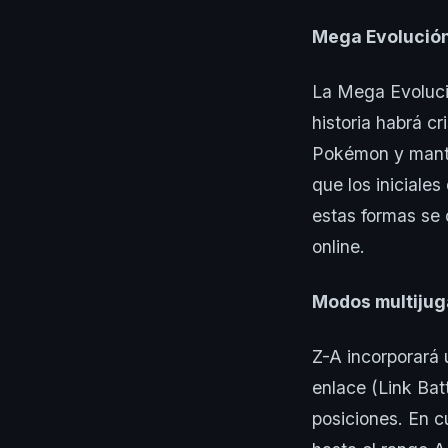
Mega Evolución
La Mega Evoluci
historia habrá c
Pokémon y mante
que los iniciale
estas formas se 
online.
Modos multijug
Z-A incorporará
enlace (Link Bat
posiciones. En c