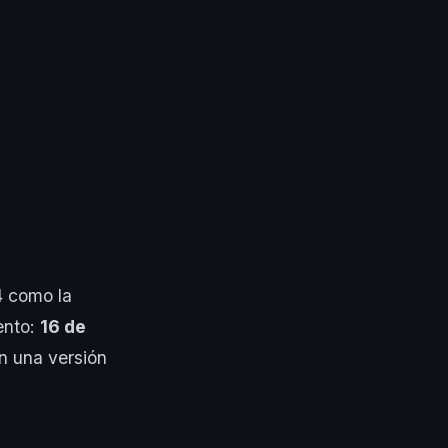
4 como la
ento:
16 de
n una versión