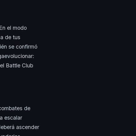
 En el modo
ga de tus
én se confirmó
gaevolucionar:
el Battle Club
combates de
a escalar
 deberá ascender