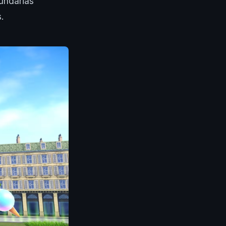
undarias
.