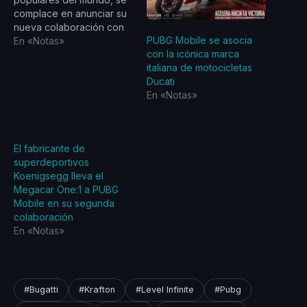
complace en anunciar su
nueva colaboración con
PUBG Mobile se asocia
el legendario fabricante
En «Notas»
con la icónica marca
de
italiana de motocicletas
superdeportivos Automobili
Ducati
Lamborghini. Esta
En «Notas»
colaboración histórica
traerá el rendimiento puro
de una de las marcas de
automóviles más
El fabricante de
aspiracionales del mundo
superdeportivos
al icónico campo de
Koenigsegg lleva el
batalla de PUBG…
Megacar One:1 a PUBG
Mobile en su segunda
colaboración
En «Notas»
#Bugatti
#Krafton
#Level Infinite
#Pubg