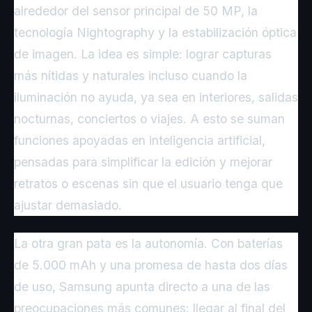
alrededor del sensor principal de 50 MP, la
tecnología Nightography y la estabilización óptica
de imagen. La idea es simple: lograr capturas
más nítidas y naturales incluso cuando la
iluminación no ayuda, ya sea en interiores, salidas
nocturnas, conciertos o viajes. A esto se suman
funciones apoyadas en inteligencia artificial,
pensadas para simplificar la edición y mejorar
retratos o escenas sin que el usuario tenga que
ajustar demasiado.
La otra gran pata es la autonomía. Con baterías
de 5.000 mAh y una promesa de hasta dos días
de uso, Samsung apunta directo a una de las
preocupaciones más comunes: llegar al final del