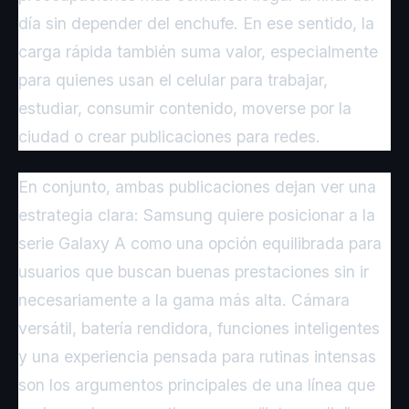
día sin depender del enchufe. En ese sentido, la
carga rápida también suma valor, especialmente
para quienes usan el celular para trabajar,
estudiar, consumir contenido, moverse por la
ciudad o crear publicaciones para redes.
En conjunto, ambas publicaciones dejan ver una
estrategia clara: Samsung quiere posicionar a la
serie Galaxy A como una opción equilibrada para
usuarios que buscan buenas prestaciones sin ir
necesariamente a la gama más alta. Cámara
versátil, batería rendidora, funciones inteligentes
y una experiencia pensada para rutinas intensas
son los argumentos principales de una línea que