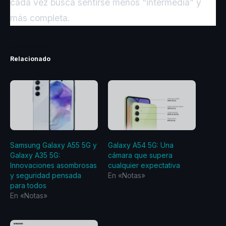
cada vez busca sentirse menos “intermedia” y
más completa.
Relacionado
Samsung Galaxy A55 5G y
Galaxy A54 5G: Una
Galaxy A35 5G:
cámara que supera
Innovaciones asombrosas
cualquier expectativa
y seguridad pensada
En «Notas»
para todos
En «Notas»