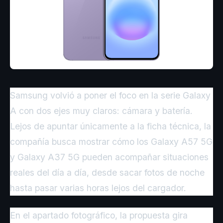
Samsung volvió a poner el foco en la serie Galaxy
A con dos ejes muy claros: cámara y batería.
Lejos de apuntar únicamente a la ficha técnica, la
compañía busca mostrar cómo los Galaxy A57 5G
y Galaxy A37 5G pueden acompañar situaciones
reales del día a día, desde sacar fotos de noche
hasta pasar varias horas lejos del cargador.
En el apartado fotográfico, la propuesta gira