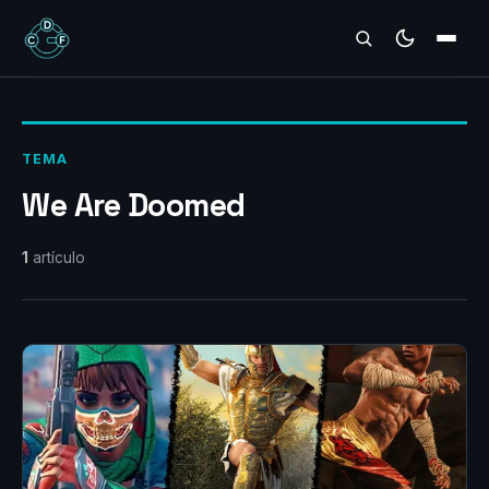
REVIEWS
TEMA
We Are Doomed
1
artículo