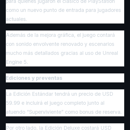
para quienes jugaron el clásico de PlayStation
como un nuevo punto de entrada para jugadores
actuales.
Además de la mejora gráfica, el juego contará
con sonido envolvente renovado y escenarios
mucho más detallados gracias al uso de Unreal
Engine 5.
Ediciones y preventas
La Edición Estándar tendrá un precio de USD
59.99 e incluirá el juego completo junto al
atuendo “Superviviente” como bonus de reserva.
Por otro lado, la Edición Deluxe costará USD