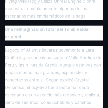
Flying Wild Hog y utiliza Unreal Engine 5 para
reconstruir completamente algunos de los
escenarios más emblemáticos de la saga.
Una reimaginación total del Tomb Raider
original
Legacy of Atlantis llevará nuevamente a Lara
Croft a lugares icónicos como el Valle Perdido de
Perú y las ruinas de Grecia, aunque esta vez con
mapas mucho más grandes, explorables y
conectados entre sí. Según explicó Crystal
Dynamics, el objetivo fue transformar cada
escenario en un espacio más orgánico y realista,
lleno de secretos, coleccionables y caminos