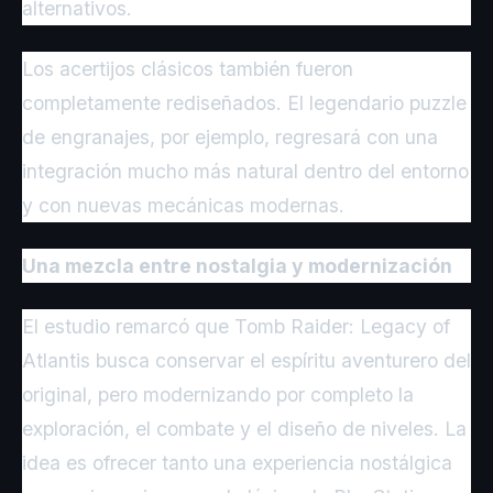
alternativos.
Los acertijos clásicos también fueron
completamente rediseñados. El legendario puzzle
de engranajes, por ejemplo, regresará con una
integración mucho más natural dentro del entorno
y con nuevas mecánicas modernas.
Una mezcla entre nostalgia y modernización
El estudio remarcó que Tomb Raider: Legacy of
Atlantis busca conservar el espíritu aventurero del
original, pero modernizando por completo la
exploración, el combate y el diseño de niveles. La
idea es ofrecer tanto una experiencia nostálgica