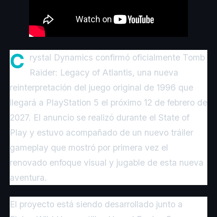
C
rystal Dynamics confirmó oficialmente Tomb
Raider: Legacy of Atlantis, una nueva
reinterpretación del juego original de 1996 que
llegará a PlayStation 5 el próximo 12 de febrero de
2027. El anuncio se realizó durante el State of
Play y estuvo acompañado de un nuevo tráiler
gameplay que mostró por primera vez el
renovado enfoque visual y jugable de esta nueva
aventura.
El proyecto está siendo desarrollado junto a