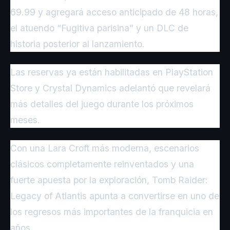
69.99 y agregará acceso anticipado de 48 horas,
el atuendo “Fugitiva parisina” y un DLC de
historia posterior al lanzamiento.
Las reservas ya están habilitadas en PlayStation
Store y Crystal Dynamics adelantó que revelará
más detalles del juego durante los próximos
meses.
Con una Lara Croft más moderna, escenarios
clásicos completamente reinventados y una
fuerte apuesta por la exploración, Tomb Raider:
Legacy of Atlantis apunta a convertirse en uno de
los regresos más importantes de la franquicia en
años.