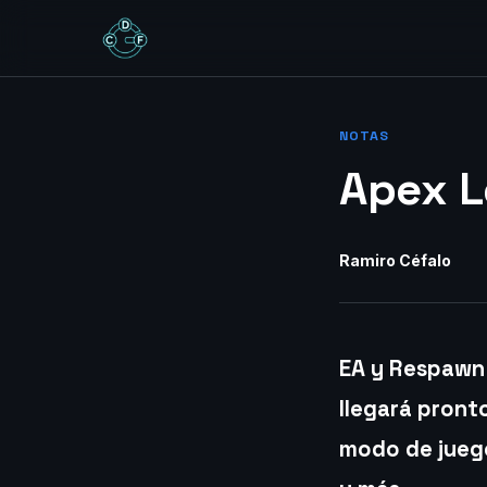
NOTAS
Apex L
Ramiro Céfalo
EA y Respawn
llegará pront
modo de jue