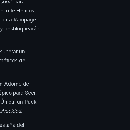
gshot
” para
 el rifle Hemlok,
” para Rampage.
s y desbloquearán
 superar un
máticos del
un Adorno de
Épico para Seer.
 Única, un Pack
shackled
.
estaña del