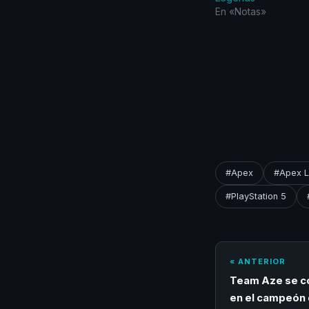
En «Notas»
#Apex
#Apex 
#PlayStation 5
« ANTERIOR
Team Aze se co
en el campeón 