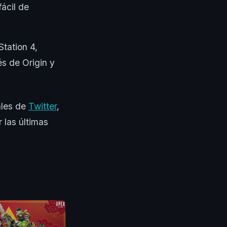
fácil de
tation 4,
s de Origin y
iales de
Twitter
,
 las últimas