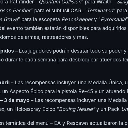
para Pathfinder, “
Quantum Collision
” para Wraith, “
Slin
rison Pacifier
” para el subfusil CAR, “
Terminated
” para
he Grave
” para la escopeta
Peacekeeper
y “
Pyromania
el evento también estarán disponibles para adquirirlo
dornos de armas, rastreadores y más.
pidos –
Los jugadores podrán desatar todo su poder y
co durante cada semana para desbloquear atuendos te
abril
– Las recompensas incluyen una Medalla Única, 
 un Aspecto Épico para la pistola Re-45 y un atuendo 
 – 3 de mayo
– Las recompensas incluyen una Medalla
x, un Holoespray Épico “
Boxing Nessie”
y un Pack
Un
ón temática del menú – EA y Respawn actualizaron la p