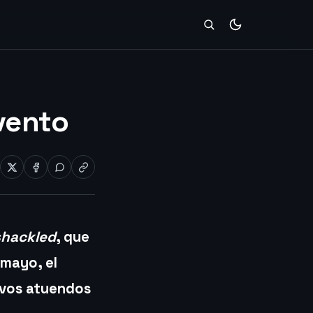
vento
hackled
, que
e mayo, el
evos atuendos