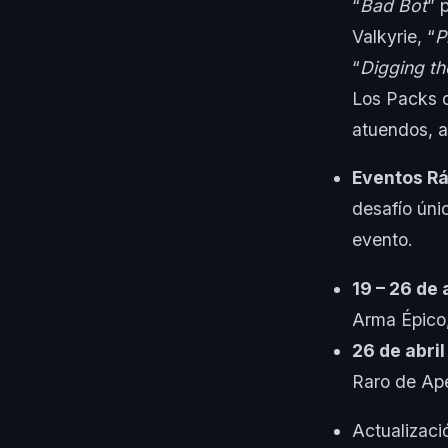
“
Bad Bot
” 
Valkyrie, “
P
“
Digging t
Los Packs d
atuendos, a
Eventos Rá
desafío úni
evento.
19 – 26 de 
Arma Épico,
26 de abril
Raro de Ape
Actualizaci