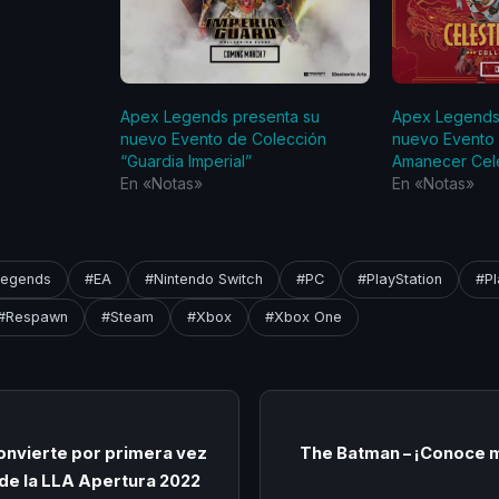
Apex Legends presenta su
Apex Legends
nuevo Evento de Colección
nuevo Evento 
“Guardia Imperial”
Amanecer Cele
En «Notas»
En «Notas»
Legends
#EA
#Nintendo Switch
#PC
#PlayStation
#Pl
#Respawn
#Steam
#Xbox
#Xbox One
nvierte por primera vez
The Batman – ¡Conoce m
de la LLA Apertura 2022