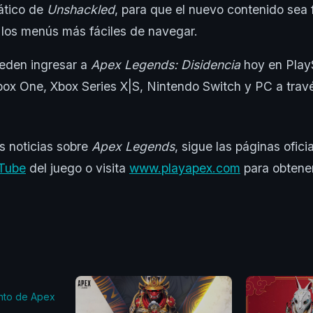
ático de
Unshackled
, para que el nuevo contenido sea 
 los menús más fáciles de navegar.
ueden ingresar a
Apex Legends: Disidencia
hoy en PlayS
box One, Xbox Series X|S, Nintendo Switch y PC a travé
s noticias sobre
Apex Legends
, sigue las páginas ofic
Tube
del juego o visita
www.playapex.com
para obtener
nto de Apex