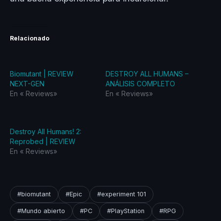
Relacionado
Biomutant | REVIEW
DESTROY ALL HUMANS –
NEXT-GEN
ANÁLISIS COMPLETO
En «‎ Reviews‎»
En «‎ Reviews‎»
Destroy All Humans! 2:
Reprobed | REVIEW
En «‎ Reviews‎»
#biomutant
#Epic
#experiment 101
#Mundo abierto
#PC
#PlayStation
#RPG