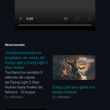
Relacionado
Techland presenta los
resultados de ventas de
Dying Light y Dying Light 2
Stay Human
Techland ha vendido 5
millones de copias
de Dying Light 2 Stay
Dying Light será gratis por
Human hasta finales de
tiempo limitado
febrero. El buque
En «Notas»
insignia de Techland,
En «Notas»
aclamado por la crítica y
que define el género, ha