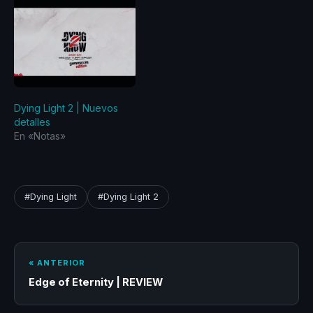
tenido un excelente
comienzo. Hasta el 28 de
febrero de
2022, Techland ha
vendido 5 millones de
copias de Dying Light 2
Stay…
Dying Light 2 | Nuevos
detalles
En «Notas»
#Dying Light
#Dying Light 2
« ANTERIOR
Edge of Eternity | REVIEW