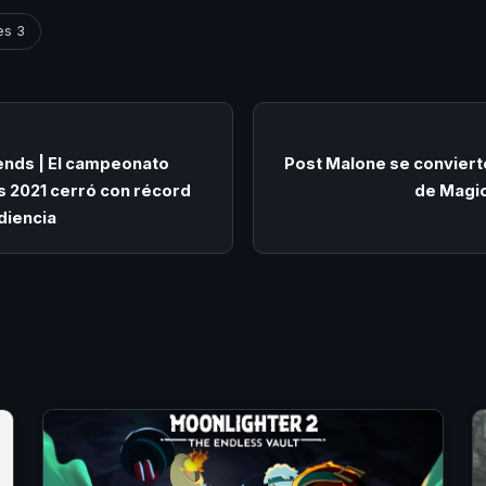
es 3
nds | El campeonato
Post Malone se convier
s 2021 cerró con récord
de Magic
diencia