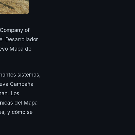
n Company of
el Desarrollador
nuevo Mapa de
nantes sistemas,
nueva Campaña
man. Los
ánicas del Mapa
es, y cómo se