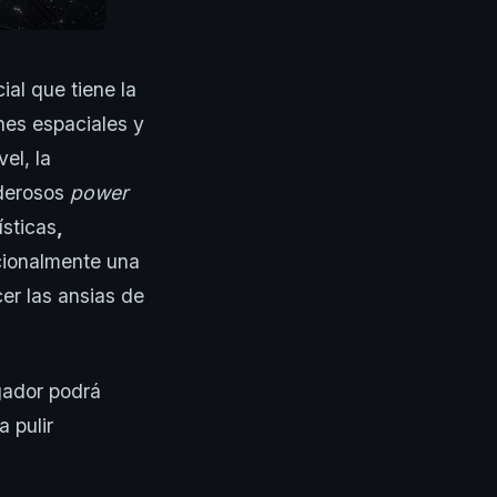
al que tiene la
nes espaciales y
el, la
oderosos
power
ísticas
,
cionalmente una
er las ansias de
gador podrá
 pulir