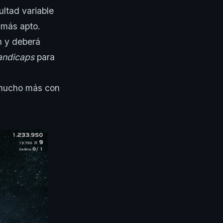
ultad variable
 más apto.
n y deberá
andicaps
para
 mucho más con