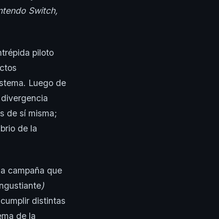
intendo Switch,
trépida piloto
ectos
sistema. Luego de
a divergencia
es de sí misma;
brio de la
 la campaña que
angustiante
)
umplir distintas
lema de la