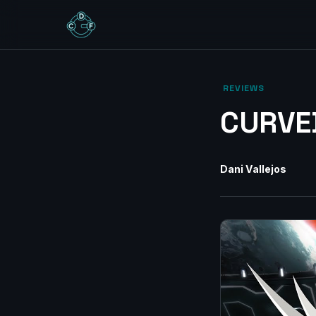
‎ REVIEWS‎
CURVED
Dani Vallejos