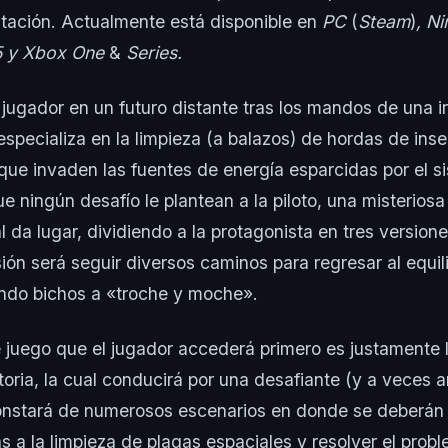
tación. Actualmente está disponible en
PC
(
Steam
)
, N
 5 y Xbox One
&
Series.
 jugador en un futuro distante tras los mandos de una in
especializa en la limpieza (a balazos) de hordas de ins
que invaden las fuentes de energía esparcidas por el 
e ningún desafío le plantean a la piloto, una misterios
 da lugar, dividiendo a la protagonista en tres version
ión será seguir diversos caminos para regresar al equili
ando bichos a «troche y moche».
 juego que el jugador accederá primero es justamente
toria, la cual conducirá por una desafiante (y a veces 
onstará de numerosos escenarios en donde se deberán c
as a la limpieza de plagas espaciales y resolver el prob