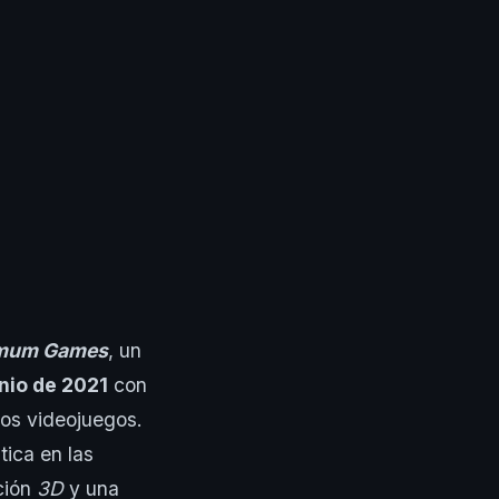
mum Games
, un
unio de 2021
con
los videojuegos.
tica en las
ción
3D
y una