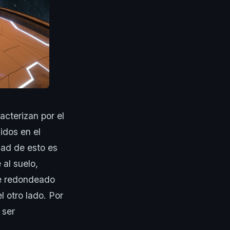
acterizan por el
idos en el
dad de esto es
 al suelo,
de redondeado
l otro lado. Por
 ser