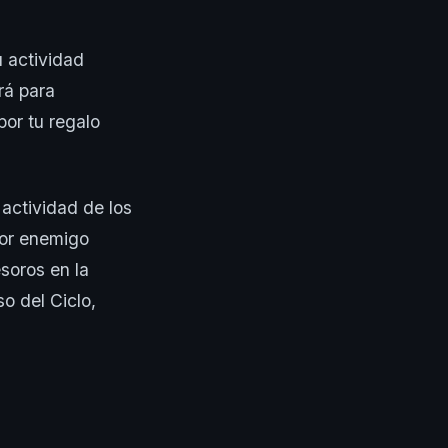
u actividad
rá para
por tu regalo
actividad de los
dor enemigo
soros en la
o del Ciclo,