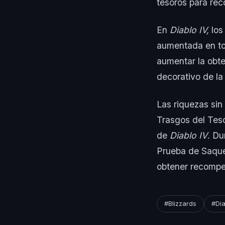
tesoros para rec
En
Diablo IV,
los
aumentada en to
aumentar la obte
decorativo de la 
Las riquezas sin
Trasgos del Teso
de
Diablo IV
. Du
Prueba de Saqueo
obtener recompe
#Blizzards
#Dia