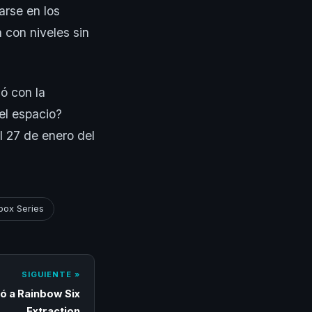
arse en los
 con niveles sin
ió con la
el espacio?
l 27 de enero del
box Series
SIGUIENTE »
gó a Rainbow Six
Extraction