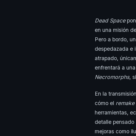
Dead Space
pond
en una misión de
Pero a bordo, una
despedazada e in
atrapado, únicam
enfrentará a una 
Necromorphs
, 
En la transmisió
cómo el
remake
herramientas, ec
detalle pensado 
mejoras como ilu