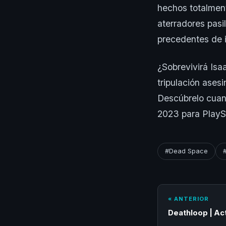
hechos totalmente
aterradores pasi
precedentes de i
¿Sobrevivirá Isa
tripulación ases
Descúbrelo cua
2023 para PlayS
#Dead Space
« ANTERIOR
Deathloop | Ac