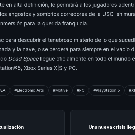
 en alta definición, le permitirá a los jugadores adentr
llos angostos y sombríos corredores de la USG Ishimura
nmersión para la querida franquicia.
ac para descubrir el tenebroso misterio de lo que suced
inada y la nave, o se perderá para siempre en el vacío d
ndo
Dead Space
llegue oficialmente en todo el mundo e
tation®5, Xbox Series X|S y PC.
#EA
#Electronic Arts
#Motive
#PC
#PlayStation 5
#X
tualización
Una nueva crisis lle