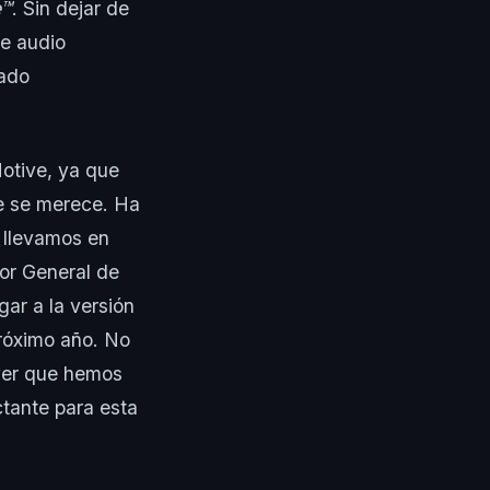
e™
. Sin dejar de
ce audio
tado
otive, ya que
ue se merece. Ha
s llevamos en
tor General de
gar a la versión
próximo año. No
ver que hemos
tante para esta