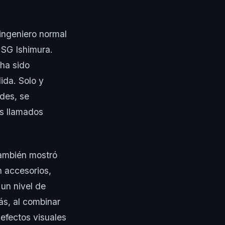
ingeniero normal
USG Ishimura.
 ha sido
ida. Solo y
des, se
os llamados
también mostró
n accesorios,
un nivel de
ás, al combinar
efectos visuales