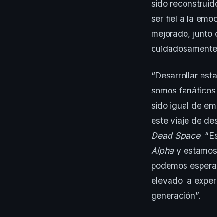
sido reconstrui
ser fiel a la emo
mejorado, junto 
cuidadosamente 
“Desarrollar est
somos fanáticos 
sido igual de em
este viaje de de
Dead Space
. “E
Alpha
y estamos 
podemos esperar
elevado la experi
generación”.