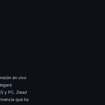
misión en vivo
llegará
X|S y PC.
Dead
rvivencia que ha