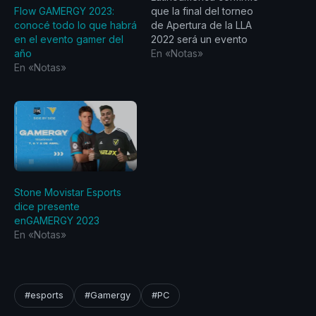
Flow GAMERGY 2023:
que la final del torneo
conocé todo lo que habrá
de Apertura de la LLA
en el evento gamer del
2022 será un evento
año
presencial con público en
En «Notas»
En «Notas»
el marco de FLOW
GAMERGY Argentina, a
realizarse del 15 al 17 de
abril en Tecnópolis, en
Buenos Aires. La final será
el sábado 16 de abril y
enfrentará a los…
Stone Movistar Esports
dice presente
enGAMERGY 2023
En «Notas»
#esports
#Gamergy
#PC