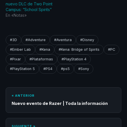
nuevo DLC de Two Point
Campus: “School Spirits”
En «Notas»
#3D
#Adventure
#Aventura
#Disney
#Ember Lab
#Kena
#Kena: Bridge of Spirits
#PC
#Pixar
#Plataformas
#PlayStation 4
#PlayStation 5
#PS4
#ps5
#Sony
« ANTERIOR
Nuevo evento de Razer | Toda la información
SIGUIENTE »