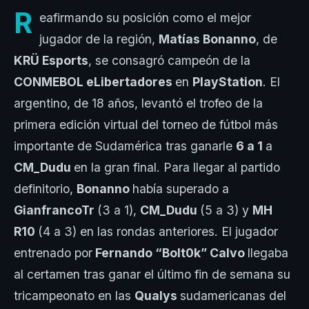
R
eafirmando su posición como el mejor
jugador de la región,
Matías Bonanno
, de
KRÜ Esports
, se consagró campeón de la
CONMEBOL eLibertadores
en
PlayStation
. El
argentino, de 18 años, levantó el trofeo de la
primera edición virtual del torneo de fútbol más
importante de Sudamérica tras ganarle
6 a 1
a
CM_Dudu
en la gran final. Para llegar al partido
definitorio,
Bonanno
había superado a
GianfrancoTr
(3 a 1),
CM_Dudu
(5 a 3) y
MH
R10
(4 a 3) en las rondas anteriores. El jugador
entrenado por
Fernando “Bolt0k” Calvo
llegaba
al certamen tras ganar el último fin de semana su
tricampeonato en las
Qualys
sudamericanas del