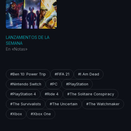
LANZAMIENTOS DE LA
SEMANA
En «Notas»
#Ben 10: Power Trip
#FIFA 21
#I Am Dead
#Nintendo Switch
#PC
#PlayStation
#PlayStation 4
#Ride 4
#The Solitaire Conspiracy
#The Survivalists
#The Uncertain
#The Watchmaker
#Xbox
#Xbox One