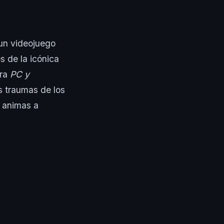
 un videojuego
s de la icónica
ara
PC y
s traumas de los
e animas a