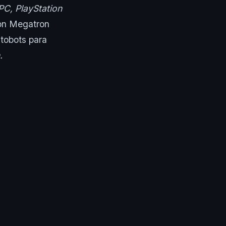
PC, PlayStation
Con Megatron
utobots para
.