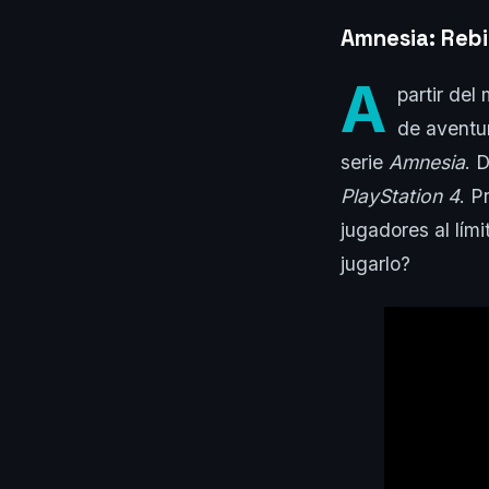
Amnesia: Rebi
A
partir del
de aventur
serie
Amnesia
. 
PlayStation 4
. P
jugadores al lím
jugarlo?