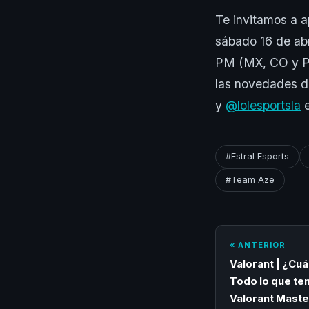
Te invitamos a a
sábado 16 de abr
PM (MX, CO y PE
las novedades de
y
@lolesportsla
e
#Estral Esports
#Team Aze
« ANTERIOR
Valorant | ¿Cu
Todo lo que te
Valorant Maste