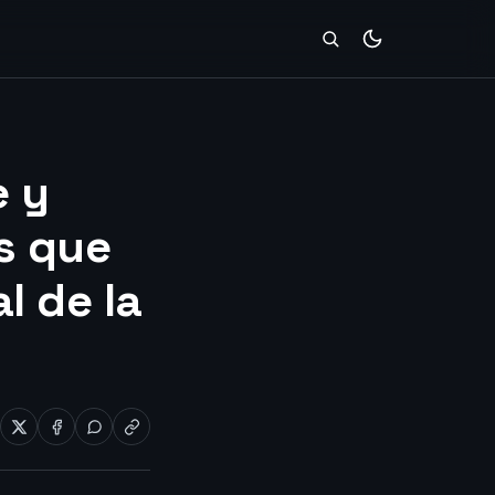
e y
s que
l de la