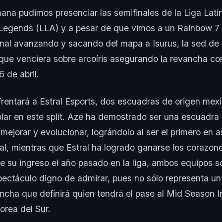
mana pudimos presenciar las semifinales de la Liga Lat
Legends (LLA) y a pesar de que vimos a un Rainbow 7 
 final avanzando y sacando del mapa a Isurus, la sed d
 que venciera sobre arcoíris asegurando la revancha co
16 de abril.
rentará a Estral Esports, dos escuadras de origen mex
lar en este split. Aze ha demostrado ser una escuadra
ejorar y evolucionar, lográndolo al ser el primero en 
inal, mientras que Estral ha logrado ganarse los corazon
e su ingreso el año pasado en la liga, ambos equipos 
ectáculo digno de admirar, pues no sólo representa un
ancha que definirá quien tendrá el pase al Mid Season I
Corea del Sur.