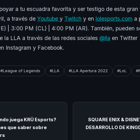
poyar a tu escuadra favorita y ser testigo de esta gran 
il, a través de
Youtube
y
Twitch
y en
lolesports.com
a p
) | 3:00 PM (CL) | 4:00 PM (AR). También, pueden se
 la LLA a través de las redes sociales
@lla
en Twitter
n Instagram y Facebook.
#League of Legends
#LLA
#LLA Apertura 2022
#LoL
#
ándo juega KRÜ Esports?
SQUARE ENIX & DISN
nes que saber sobre
DESARROLLO DE KING
rs