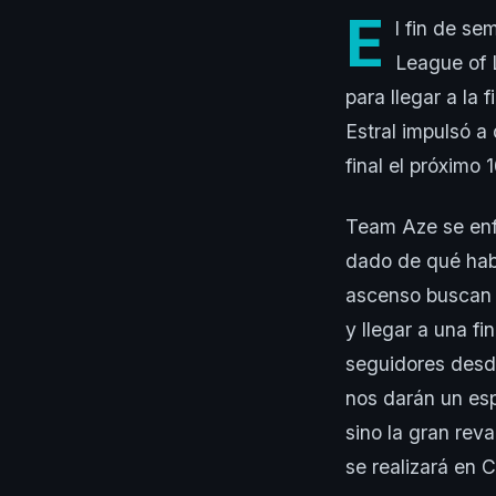
E
l fin de se
League of 
para llegar a la
Estral impulsó a
final el próximo 
Team Aze se enf
dado de qué hab
ascenso buscan m
y llegar a una f
seguidores desd
nos darán un esp
sino la gran rev
se realizará en 