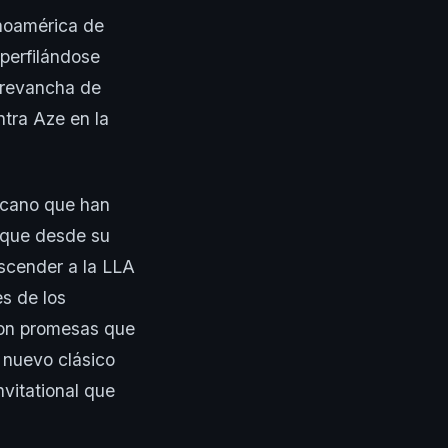
inoamérica de
perfilándose
e revancha de
ntra Aze en la
icano que han
 que desde su
ascender a la LLA
es de los
son promesas que
 nuevo clásico
nvitational que