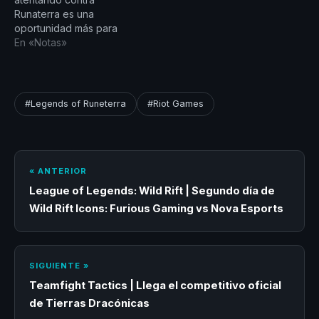
la que se realizarán
la versión 3.8.0, que
Runaterra es una
mejoras a la…
llegará a finales de este
oportunidad más para
mes, y también incluirá
que la luz brille y junto a
En «Notas»
cambios a las reglas de
el Arco de Luz podamos
Jugar/Lanzar…
bendecir a sus
receptáculos y erradicar
a los invasores. Por ello,
#Legends of Runeterra
#Riot Games
con la llegada de la
versión 3.18.0 podrás ver
cambios favorables…
« ANTERIOR
League of Legends: Wild Rift | Segundo día de
Wild Rift Icons: Furious Gaming vs Nova Esports
SIGUIENTE »
Teamfight Tactics | Llega el competitivo oficial
de Tierras Dracónicas