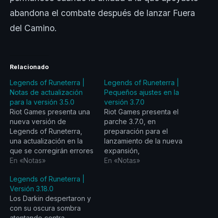
abandona el combate después de lanzar Fuera
del Camino.
Relacionado
Legends of Runeterra |
Legends of Runeterra |
Notas de actualización
Pequeños ajustes en la
para la versión 3.5.0
versión 3.7.0
Riot Games presenta una
Riot Games presenta el
nueva versión de
parche 3.7.0, en
Legends of Runeterra,
preparación para el
una actualización en la
lanzamiento de la nueva
que se corregirán errores
expansión,
y se implementarán varias
En «Notas»
concentrándose en
En «Notas»
mejoras a la
corregir errores e
Legends of Runeterra |
funcionalidad. La versión
implementar varias
Versión 3.18.0
3.6.0 (que llegará el 27
mejoras a la
Los Darkin despertaron y
de abril) es la versión de
funcionalidad. La
con su oscura sombra
ajustes a campeones, en
expansión se lanzará en
atentando contra