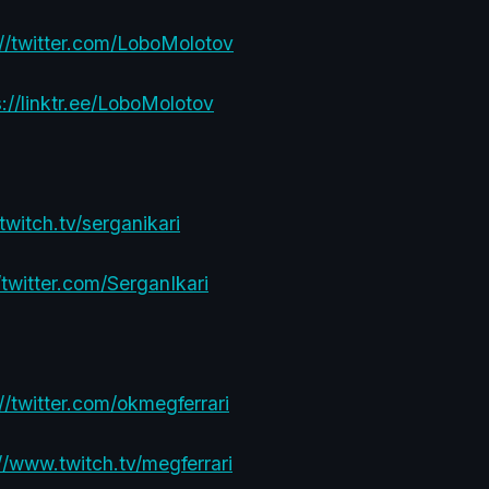
://twitter.com/LoboMolotov
://linktr.ee/LoboMolotov
/twitch.tv/serganikari
/twitter.com/SerganIkari
://twitter.com/okmegferrari
//www.twitch.tv/megferrari