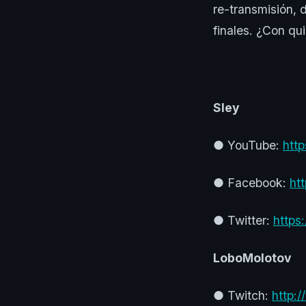
re-transmisión, 
finales. ¿Con qu
Sley
● YouTube:
htt
● Facebook:
ht
● Twitter:
https
LoboMolotov
● Twitch:
http:/