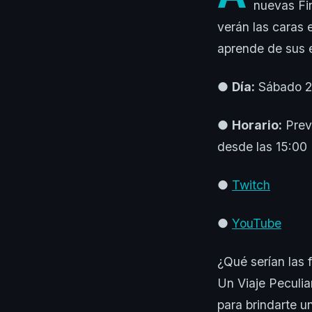
nuevas Fin
verán las caras e
aprende de sus e
●
Día:
Sábado 2
●
Horario:
Prev
desde las 15:00
●
Twitch
●
YouTube
¿Qué serían las 
Un Viaje Peculia
para brindarte u