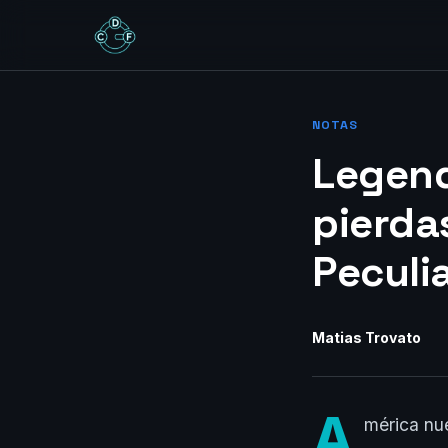
NOTAS
Legend
pierdas
Peculi
Matias Trovato
A
mérica nue