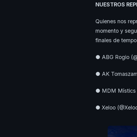
NUESTROS REP
Quienes nos repr
momento y seguir
finales de tempo
● ABG Rogio (@
● AK Tomaszam
● MDM Místics 
● Xeloo (@Xeloo