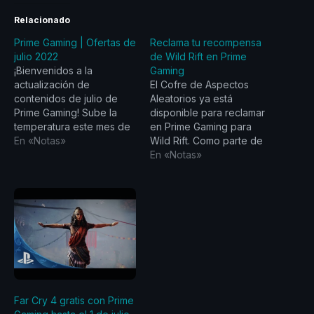
Relacionado
Prime Gaming | Ofertas de
Reclama tu recompensa
julio 2022
de Wild Rift en Prime
¡Bienvenidos a la
Gaming
actualización de
El Cofre de Aspectos
contenidos de julio de
Aleatorios ya está
Prime Gaming! Sube la
disponible para reclamar
temperatura este mes de
en Prime Gaming para
julio con la selección de
En «Notas»
Wild Rift. Como parte de
juegos y contenidos
su acuerdo con Amazon
En «Notas»
gratuitos de títulos
Prime Gaming, el
populares de Prime
videojuego basado en el
Gaming. Prime Gaming
universo de League of
está encantado de
Legends llevado al
ofrecer a sus
mundo mobile por Riot
miembros más de 30
Games durante el 2020
juegos gratuitos como
tiene recompensas que
parte del Prime Day de…
se pueden…
Far Cry 4 gratis con Prime