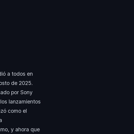
ió a todos en
gosto de 2025.
icado por Sony
 los lanzamientos
nzó como el
a
simo, y ahora que