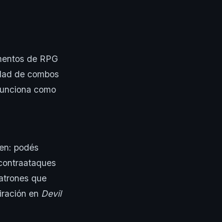
ementos de RPG
edad de combos
 funciona como
ken: podés
 contraataques
patrones que
piración en
Devil