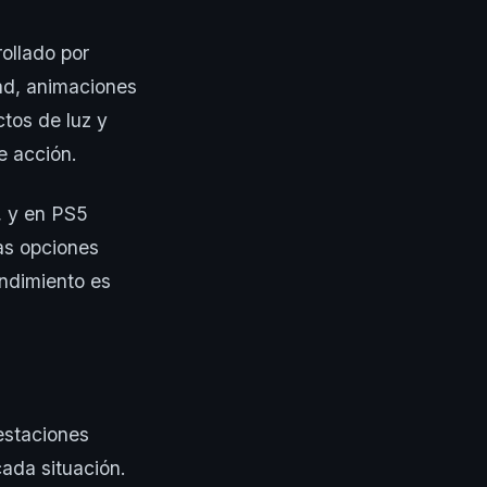
rollado por
dad, animaciones
ctos de luz y
e acción.
, y en PS5
as opciones
endimiento es
estaciones
ada situación.