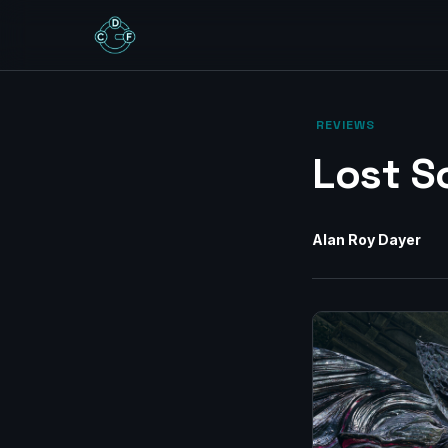
‎ REVIEWS‎
Lost S
Alan Roy Dayer