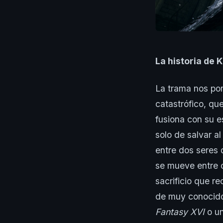
La historia de 
La trama nos pon
catastrófico, qu
fusiona con su e
solo de salvar a
entre dos seres q
se mueve entre c
sacrificio que r
de muy conocido 
Fantasy XVI
o u