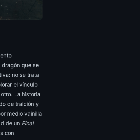
vento
e dragón que se
iva: no se trata
orar el vínculo
otro. La historia
do de traición y
or medio vainilla
dad de un
Final
és con