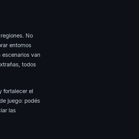
 regiones. No
orar entornos
s escenarios van
extrañas, todos
 fortalecer el
o de juego: podés
iar las