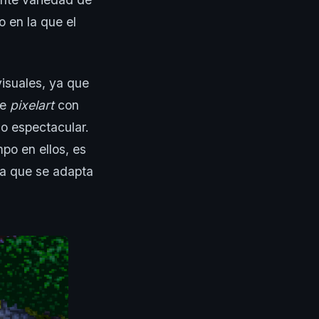
o en la que el
visuales, ya que
de
pixelart
con
o espectacular.
po en ellos, es
a que se adapta