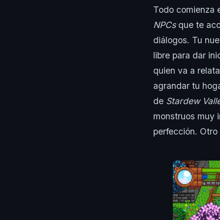
Todo comienza en
NPCs
que te aco
diálogos. Tu nue
libre para dar in
quien va a relatar
agrandar tu hoga
de
Stardew Vall
monstruos muy i
perfección. Otro