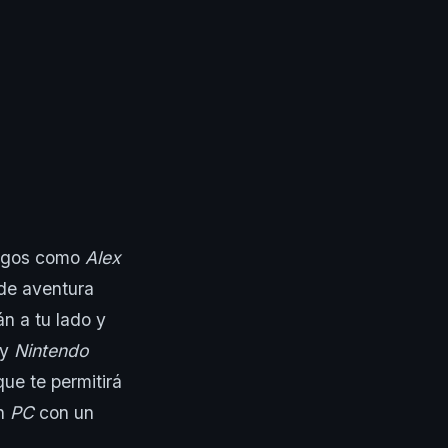
uegos como
Alex
de aventura
n a tu lado y
y
Nintendo
que te permitirá
n
PC
con un