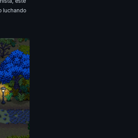
nista, este
 o luchando