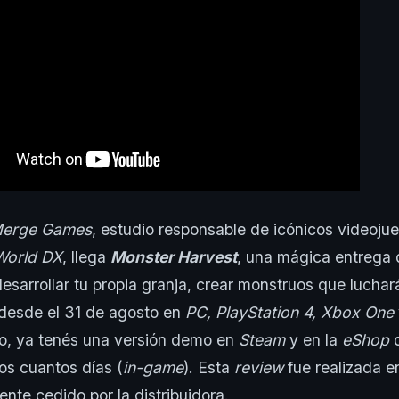
erge Games
, estudio responsable de icónicos videoj
 World DX
, llega
Monster Harvest
, una mágica entrega 
sarrollar tu propia granja, crear monstruos que luchará
 desde el 31 de agosto en
PC, PlayStation 4, Xbox One
, ya tenés una versión demo en
Steam
y en la
eShop
os cuantos días (
in-game
). Esta
review
fue realizada e
te cedido por la distribuidora.