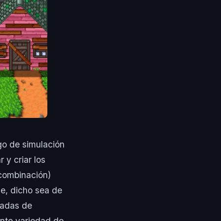
go de simulación
 y criar los
combinación)
ue, dicho sea de
gadas de
ante variedad de