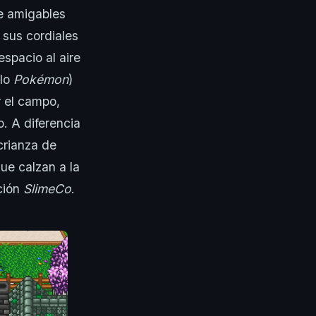
de amigables
 sus cordiales
spacio al aire
ilo
Pokémon
)
ir el campo,
o. A diferencia
crianza de
ue calzan a la
ación
SlimeCo
.