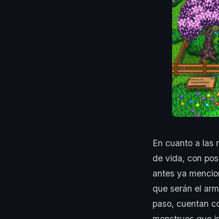
En cuanto a las
de vida, con posi
antes ya mencio
que serán el arm
paso, cuentan c
monstruos que in