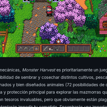
 mecánicas,
Monster Harvest
es prioritariamente un jue
bilidad de sembrar y cosechar distintos cultivos, pescar
nados y bien diseñados animales (72 posibilidades de 
a y protección principal para explorar las mazmorras q
on tesoros invaluables, pero que obviamente están pla
tentarán impedir tu cometido. Encontrarás una import