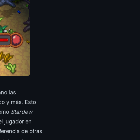
ano las
ico y más. Esto
 como
Stardew
el jugador en
ferencia de otras