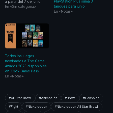
PlayStation Plus suma 3
a partir del 7 de junio.
tanques para junio
God of War | PS4 Kratos,
En «Sin categoria»
En «Notas»
que vive como un hombre
alejado de las sombras
de los dioses, debe
adaptarse a tierras
desconocidas, amenazas
inesperadas y una
segunda oportunidad de
ser…
Todos los juegos
nominados a The Game
Awards 2023 disponibles
en Xbox Game Pass
En «Notas»
#All Star Brawl
#Animación
#Brawl
#Consolas
#Fight
#Nickelodeon
#Nickelodeon All Star Brawl!