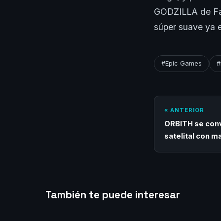
GODZILLA de Fal
súper suave ya 
#Epic Games
#
« ANTERIOR
ORBITH se conv
satelital con m
También te puede interesar