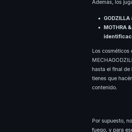
Además, los jug
GODZILLA 
MOTHRA & K
identifica
Los cosméticos d
MECHAGODZILLA,
hasta el final de
tienes que hacér
contenido.
Por supuesto, n
fuego, y para es