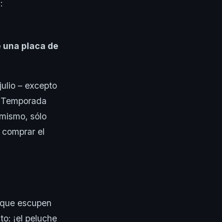
:
 una placa de
ulio – excepto
 Temporada
 mismo, sólo
 comprar el
 que escupen
o: ¡el peluche