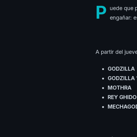
P
uede que p
engañar: e
A partir del juev
GODZILLA
GODZILLA
MOTHRA
REY GHID
MECHAGODZ