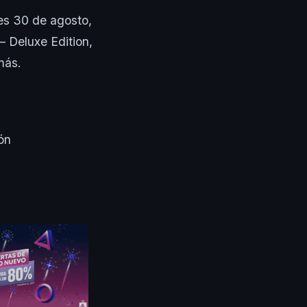
tes 30 de agosto,
– Deluxe Edition,
más.
ón