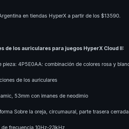
rgentina en tiendas HyperX a partir de los $13590.
s de los auriculares para juegos HyperX Cloud II:
eza: 4P5E0AA: combinación de colores rosa y blan
nes de los auriculares
mic, 53mm con imanes de neodimio
ma Sobre la oreja, circumaural, parte trasera cerrada
e frecuencia 10Hz-23kHz