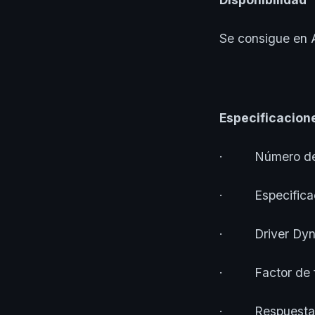
Se consigue en A
Especificacione
· Número de pi
· Especificacio
· Driver Dyna
· Factor de for
· Respuesta d