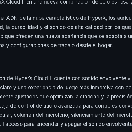
X Cloud II en una nueva combinación de colores rosa 
el ADN de la nube característico de HyperX, los auric
, la durabilidad y el sonido de alta calidad por los qu
mpo que ofrecen una nueva apariencia que se adapta a 
gos y configuraciones de trabajo desde el hogar.
ión de HyperX Cloud II cuenta con sonido envolvente vir
 claro y una experiencia de juego más inmersiva con co
nte ajustados que optimizan la claridad y la precisión.
caja de control de audio avanzada para controles conv
cular, volumen del micrófono, silenciamiento del micróf
ácil acceso para encender y apagar el sonido envolvente 