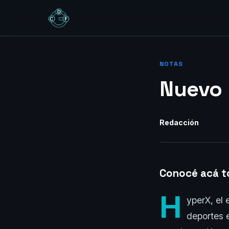
NOTAS
Nuevo 
Redacción
Conocé acá to
H
yperX, el 
deportes e