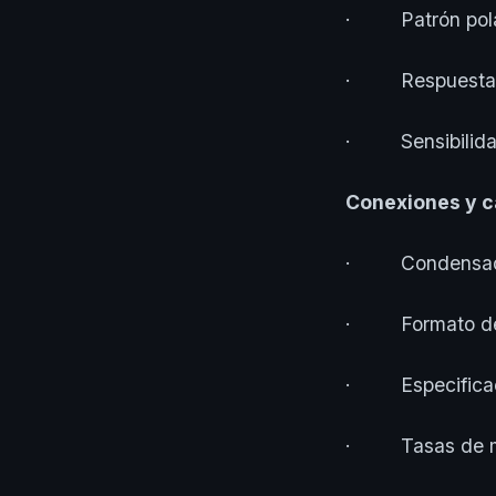
· Patrón polar 
· Respuesta d
· Sensibilidad
Conexiones y c
· Condensador d
· Formato de 
· Especificac
· Tasas de mue