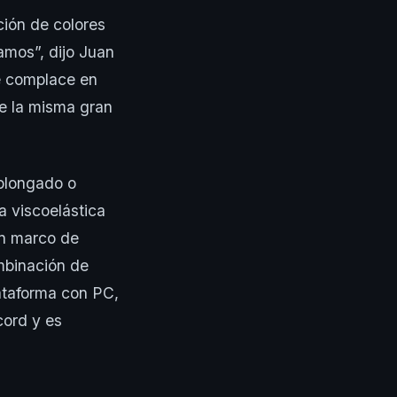
ción de colores
amos”, dijo Juan
e complace en
ne la misma gran
olongado o
a viscoelástica
un marco de
mbinación de
lataforma con PC,
ord y es