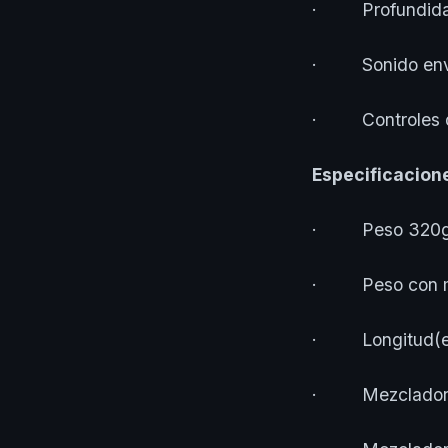
· Profundidad 
· Sonido envolv
· Controles de
Especificacione
· Peso 320
· Peso con m
· Longitud(es) 
· Mezclador de