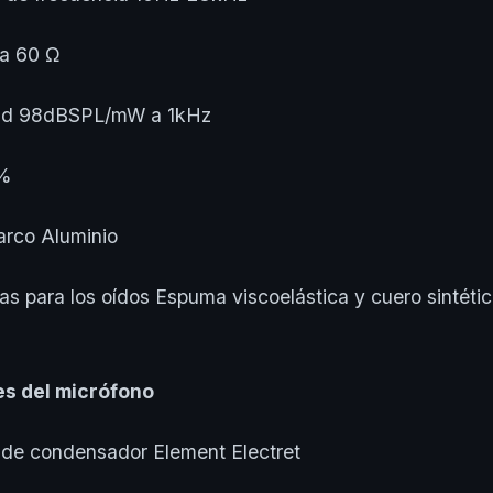
 60 Ω
d 98dBSPL/mW a 1kHz
%
co Aluminio
para los oídos Espuma viscoelástica y cuero sintétic
es del micrófono
 condensador Element Electret