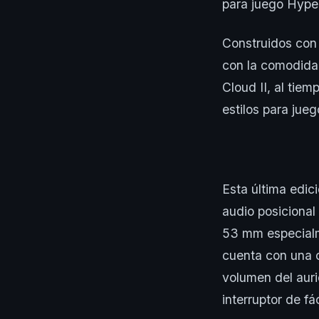
para juego Hyper
Construidos con 
con la comodidad
Cloud II, al tie
estilos para jue
Esta última edic
audio posicional
53 mm especialme
cuenta con una 
volumen del auri
interruptor de f