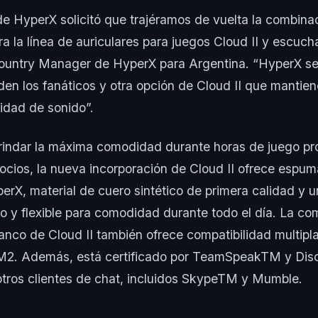
 HyperX solicitó que trajéramos de vuelta la combina
ra la línea de auriculares para juegos Cloud II y escuch
ountry Manager de HyperX para Argentina. “HyperX s
iden los fanáticos y otra opción de Cloud II que mantie
idad de sonido”.
rindar la máxima comodidad durante horas de juego pr
cios, la nueva incorporación de Cloud II ofrece espum
erX, material de cuero sintético de primera calidad y 
o y flexible para comodidad durante todo el día. La co
lanco de Cloud II también ofrece compatibilidad multip
. Además, está certificado por TeamSpeakTM y Disc
otros clientes de chat, incluidos SkypeTM y Mumble.