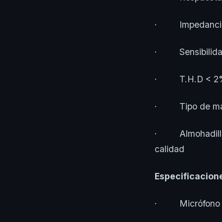
· Impedancia
· Sensibilida
· T.H.D < 2
· Tipo de mar
· Almohadillas 
calidad
Especificacion
· Micrófono de