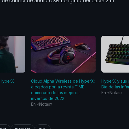
 control de audio USB Longitud del cable 2 m
| HyperX
Cloud Alpha Wireless de HyperX:
HyperX y sus 
elegidos por la revista TIME
Día de las Infa
como uno de los mejores
En «Notas»
inventos de 2022
En «Notas»