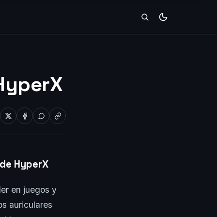
 HyperX
 de HyperX
der en juegos y
os auriculares