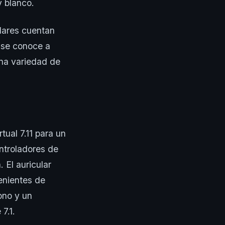
y blanco.
ulares cuentan
e se conoce a
una variedad de
tual 7.11 para un
ntroladores de
 El auricular
enientes de
ono y un
7.1.