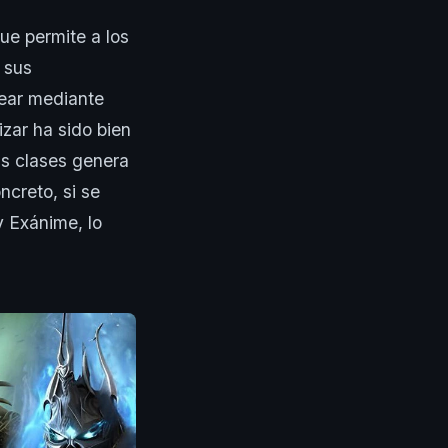
ue permite a los
 sus
ear mediante
izar ha sido bien
tas clases genera
creto, si se
y Exánime, lo