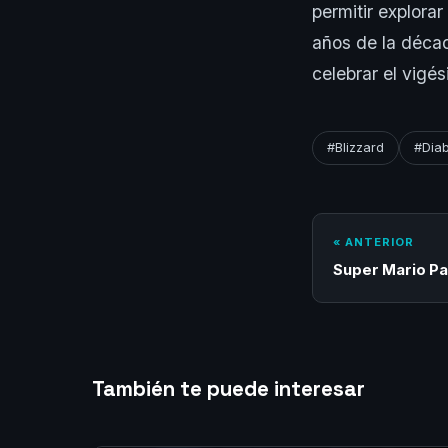
permitir explora
años de la décad
celebrar el vigé
#Blizzard
#Diab
« ANTERIOR
Super Mario P
También te puede interesar