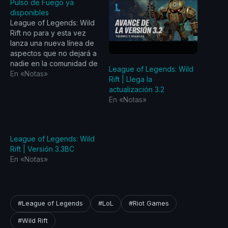
Pulso de Fuego ya
disponibles
League of Legends: Wild
Rift no para y esta vez
lanza una nueva línea de
aspectos que no dejará a
nadie en la comunidad de
League of Legends: Wild
jugadores indiferente. Los
En «Notas»
Rift | Llega la
jugadores y fanáticos de
actualización 3.2
Wild Rift podrán acceder
En «Notas»
a nuevos aspectos de la
mano de Lucian, Shen y
Pantheon Pulso de
Fuego.…
League of Legends: Wild
Rift | Versión 3.3BC
En «Notas»
#League of Legends
#LoL
#Riot Games
#Wild Rift