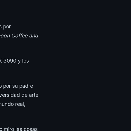
s por
noon Coffee and
X 3090 y los
o por su padre
iversidad de arte
mundo real,
o miro las cosas