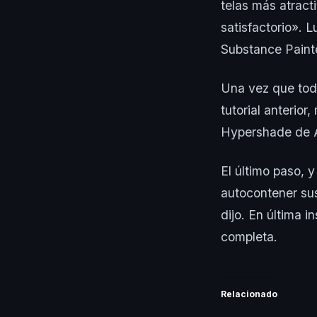
telas más atract
satisfactorio». 
Substance Painte
Una vez que todo
tutorial anterio
Hypershade de 
El último paso, y
autocontener sus
dijo. En última 
completa.
Relacionado