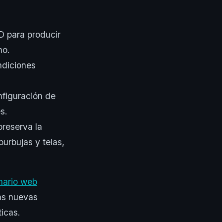
D para producir
no.
ndiciones
nfiguración de
s.
reserva la
burbujas y telas,
nario web
las nuevas
icas.