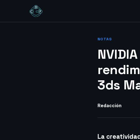
NOTAS
NVIDIA
rendim
3ds M
Redacción
La creativida