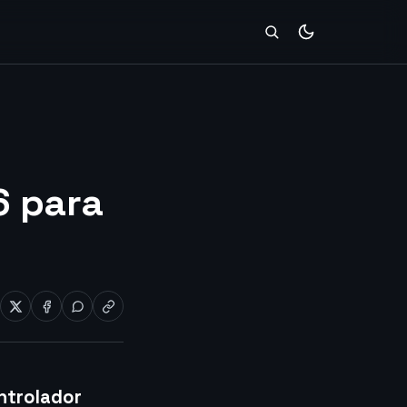
l
6 para
ontrolador