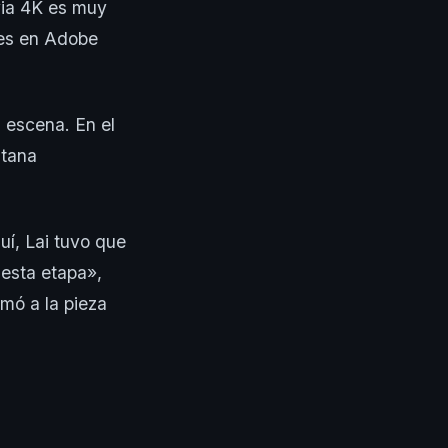
evia 4K es muy
les en Adobe
 escena. En el
ntana
uí, Lai tuvo que
 esta etapa»,
amó a la pieza