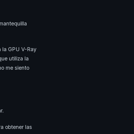
mantequilla
en la GPU V-Ray
e utiliza la
no me siento
r.
a obtener las