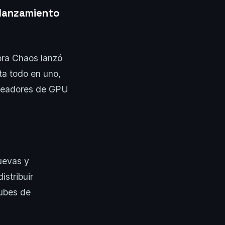
e lanzamiento
ora Chaos lanzó
ta todo en uno,
 creadores de GPU
nuevas y
istribuir
nubes de