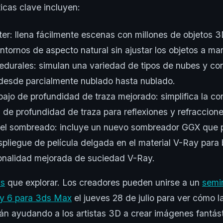
ticas clave incluyen:
er: llena fácilmente escenas con millones de objetos 3
entornos de aspecto natural sin ajustar los objetos a ma
durales: simulan una variedad de tipos de nubes y co
 desde parcialmente nublado hasta nublado.
abajo de profundidad de traza mejorado: simplifica la co
 de profundidad de traza para reflexiones y refraccione
 el sombreado: incluye un nuevo sombreador GGX que p
spliegue de película delgada en el material V-Ray para 
onalidad mejorada de suciedad V-Ray.
s
que explorar. Los creadores pueden unirse a un
semi
ay 6 para 3ds Max
el jueves 28 de julio para ver cómo 
án ayudando a los artistas 3D a crear imágenes fantást