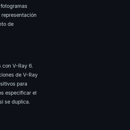
e fotogramas
a representación
nto de
s con V-Ray 6.
nciones de V-Ray
sitivos para
os especificar el
i se duplica.