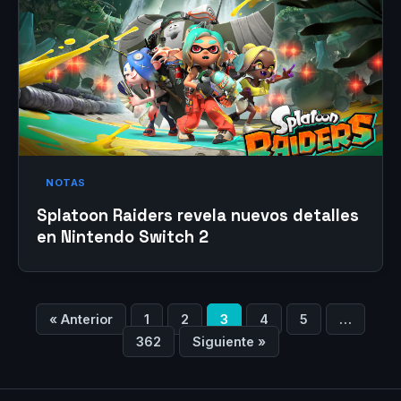
NOTAS
Splatoon Raiders revela nuevos detalles
en Nintendo Switch 2
« Anterior
1
2
3
4
5
…
362
Siguiente »