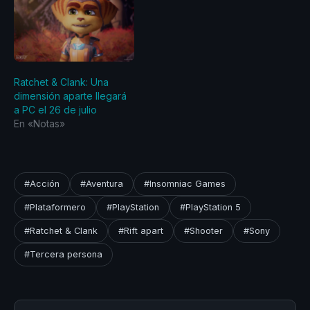
Ratchet & Clank: Una
dimensión aparte llegará
a PC el 26 de julio
En «Notas»
#Acción
#Aventura
#Insomniac Games
#Plataformero
#PlayStation
#PlayStation 5
#Ratchet & Clank
#Rift apart
#Shooter
#Sony
#Tercera persona