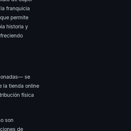
la franquicia
 que permite
a historia y
ofreciendo
cionadas— se
 la tienda online
ribución física
no son
pciones de