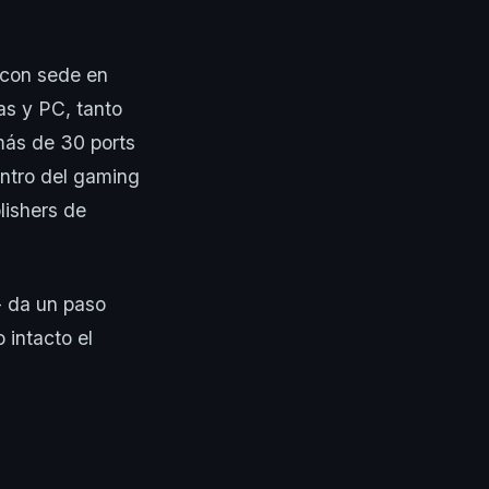
 con sede en
las y PC, tanto
más de 30 ports
entro del gaming
lishers de
- da un paso
 intacto el