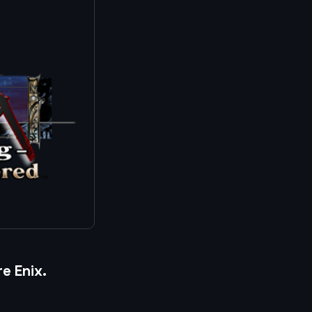
re Enix
.