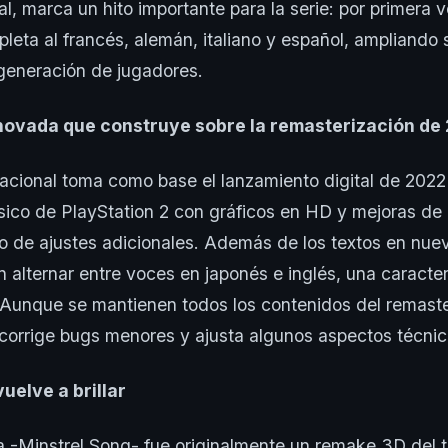
al, marca un hito importante para la serie: por primera 
pleta al francés, alemán, italiano y español, ampliando 
generación de jugadores.
novada que construye sobre la remasterización de
nacional toma como base el lanzamiento digital de 20
ásico de PlayStation 2 con gráficos en HD y mejoras 
 de ajustes adicionales. Además de los textos en nuev
 alternar entre voces en japonés e inglés, una caracter
 Aunque se mantienen todos los contenidos del remaste
corrige bugs menores y ajusta algunos aspectos técnic
uelve a brillar
-Minstrel Song- fue originalmente un remake 3D del tí