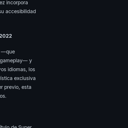
vez incorpora
su accesibilidad
 2022
22 —que
de gameplay— y
os idiomas, los
ística exclusiva
r previo, esta
os.
tulo de Super