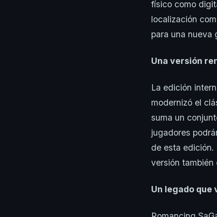
físico como digit
localización com
para una nueva 
Una versión re
La edición inter
modernizó el cl
suma un conjunto
jugadores podrán
de esta edición.
versión también 
Un legado que v
Romancing SaGa 