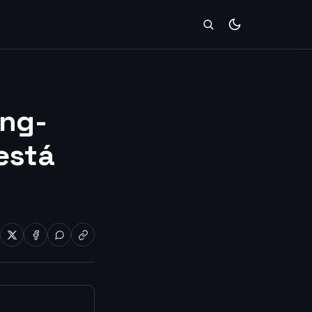
ong-
está