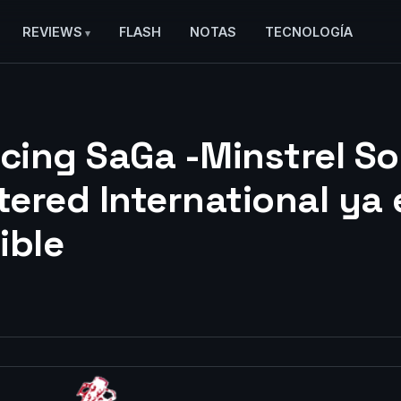
REVIEWS
FLASH
NOTAS
TECNOLOGÍA
ing SaGa -Minstrel S
ered International ya 
ible