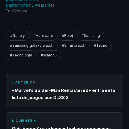
smartphones y wearables
En «Notas»
#Galaxy
#Hardware
#Reloj
#Samsung
#Samsung galaxy watch
#Smartwatch
#Tecno
#Tecnologia
#Watch5
« ANTERIOR
«Marvel’s Spider-Man Remastered» entra en la
lista de juegos con DLSS 3
SIGUIENTE »
Guía HyperX para limpiar teclados mecánicos