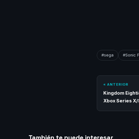
#sega
#Sonic F
« ANTERIOR
Kingdom Eighti
Xbox Series X/
También te puede interesar