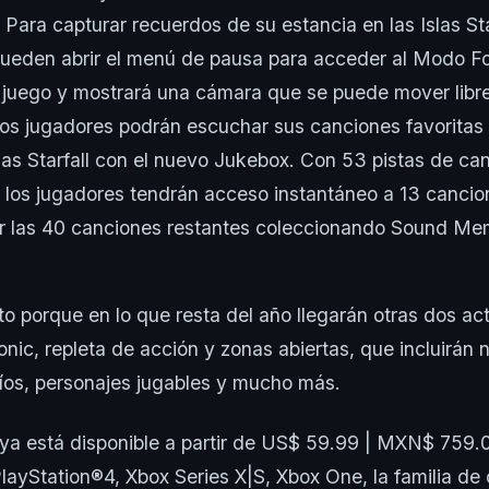
: Para capturar recuerdos de su estancia en las Islas Star
ueden abrir el menú de pausa para acceder al Modo Fo
 juego y mostrará una cámara que se puede mover libr
Los jugadores podrán escuchar sus canciones favoritas
slas Starfall con el nuevo Jukebox. Con 53 pistas de ca
, los jugadores tendrán acceso instantáneo a 13 cancio
r las 40 canciones restantes coleccionando Sound Me
 porque en lo que resta del año llegarán otras dos ac
onic, repleta de acción y zonas abiertas, que incluirán
íos, personajes jugables y mucho más.
ya está disponible a partir de US$ 59.99 | MXN$ 759.
PlayStation®️4, Xbox Series X|S, Xbox One, la familia de