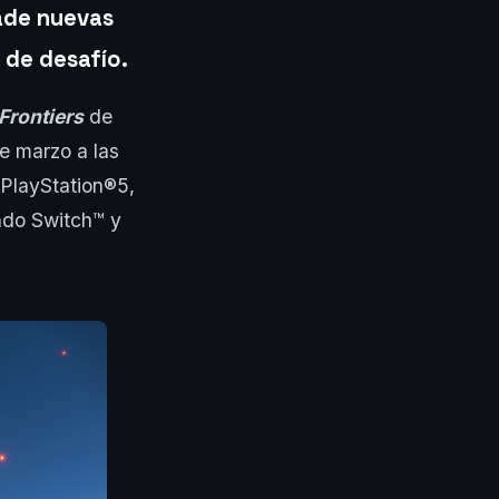
ade nuevas
 de desafío.
Frontiers
de
de marzo a las
PlayStation®️5,
ndo Switch™️ y