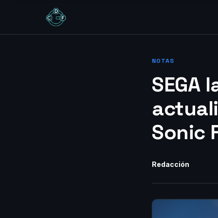
NOTAS
SEGA l
actual
Sonic 
Redacción