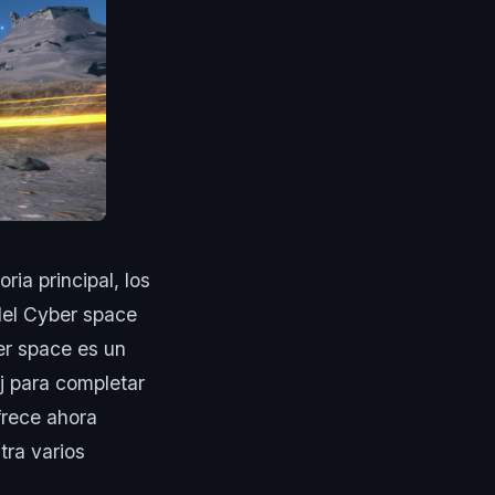
ria principal, los
del Cyber space
ber space es un
oj para completar
frece ahora
tra varios