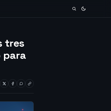
s tres
o para