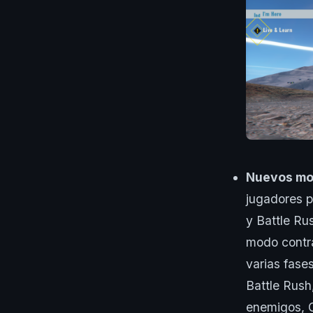
Nuevos mo
jugadores 
y Battle Rus
modo contra
varias fase
Battle Rush
enemigos, G