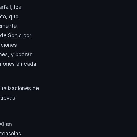
fall, los
to, que
emente.
 de Sonic por
nciones
nes, y podrán
mories en cada
tualizaciones de
 nuevas
00 en
 consolas