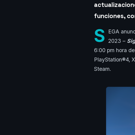
actualizacion
funciones, c
S
EGA anunci
2023 –
Si
6:00 pm hora de
PlayStation®️4, 
Steam.