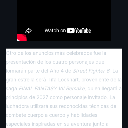
Otro de los anuncios más celebrados fue la
presentación de los cuatro personajes que
formarán parte del Año 4 de
Street Fighter 6
. La
gran estrella será Tifa Lockhart, proveniente de la
saga
FINAL FANTASY VII Remake
, quien llegará a
principios de 2027 como personaje invitado. La
luchadora utilizará sus reconocidas técnicas de
combate cuerpo a cuerpo y habilidades
especiales inspiradas en su aventura junto a