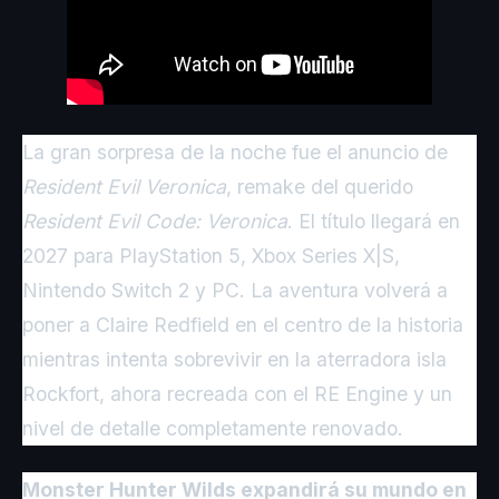
La gran sorpresa de la noche fue el anuncio de
Resident Evil Veronica
, remake del querido
Resident Evil Code: Veronica
. El título llegará en
2027 para PlayStation 5, Xbox Series X|S,
Nintendo Switch 2 y PC. La aventura volverá a
poner a Claire Redfield en el centro de la historia
mientras intenta sobrevivir en la aterradora isla
Rockfort, ahora recreada con el RE Engine y un
nivel de detalle completamente renovado.
Monster Hunter Wilds expandirá su mundo en