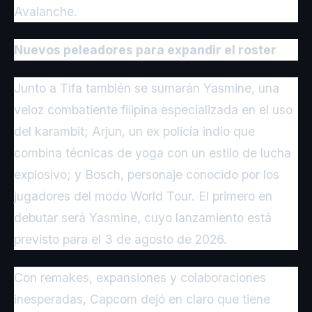
Avalanche.
Nuevos peleadores para expandir el roster
Junto a Tifa también se sumarán Yasmine, una
veloz combatiente filipina especializada en el uso
del karambit; Arjun, un ex policía indio que
combina técnicas de yoga con un estilo de lucha
explosivo; y Bosch, personaje conocido por los
jugadores del modo World Tour. El primero en
debutar será Yasmine, cuyo lanzamiento está
previsto para el 3 de agosto de 2026.
Con remakes, expansiones y colaboraciones
inesperadas, Capcom dejó en claro que tiene