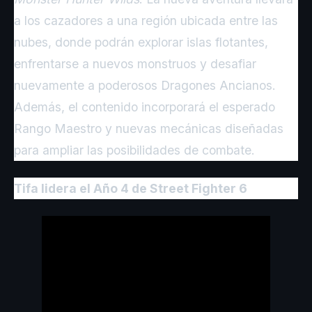
a los cazadores a una región ubicada entre las
nubes, donde podrán explorar islas flotantes,
enfrentarse a nuevos monstruos y desafiar
nuevamente a poderosos Dragones Ancianos.
Además, el contenido incorporará el esperado
Rango Maestro y nuevas mecánicas diseñadas
para ampliar las posibilidades de combate.
Tifa lidera el Año 4 de Street Fighter 6