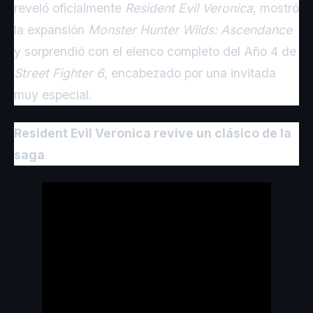
reveló oficialmente
Resident Evil Veronica
, mostró
la expansión
Monster Hunter Wilds: Ascendance
y sorprendió con el elenco completo del Año 4 de
Street Fighter 6
, encabezado por una invitada
muy especial.
Resident Evil Veronica revive un clásico de la
saga