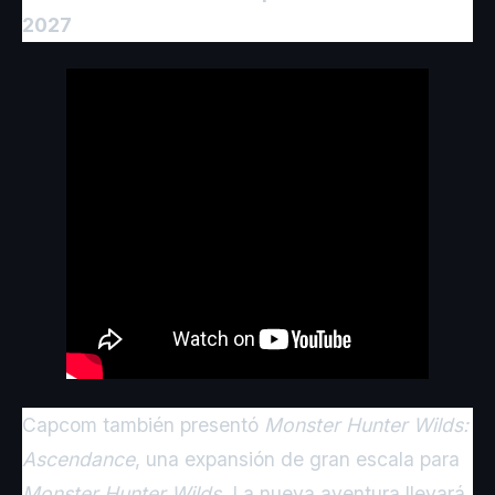
2027
Capcom también presentó
Monster Hunter Wilds:
Ascendance
, una expansión de gran escala para
Monster Hunter Wilds
. La nueva aventura llevará