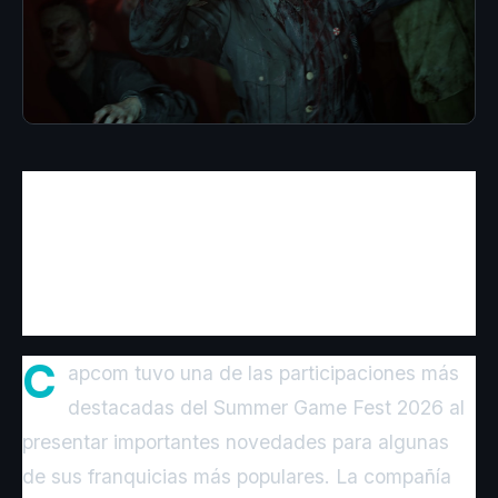
Capcom sacude el Summer Game Fest
con Resident Evil Veronica, Monster
Hunter Wilds: Ascendance y el Año 4 de
Street Fighter 6
.
C
apcom tuvo una de las participaciones más
destacadas del Summer Game Fest 2026 al
presentar importantes novedades para algunas
de sus franquicias más populares. La compañía