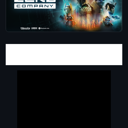
La estrategia toma protagonismo en una
galaxia muy lejana
.