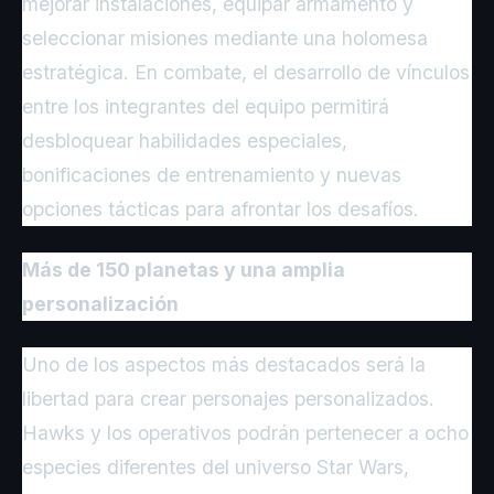
mejorar instalaciones, equipar armamento y
seleccionar misiones mediante una holomesa
estratégica. En combate, el desarrollo de vínculos
entre los integrantes del equipo permitirá
desbloquear habilidades especiales,
bonificaciones de entrenamiento y nuevas
opciones tácticas para afrontar los desafíos.
Más de 150 planetas y una amplia
personalización
Uno de los aspectos más destacados será la
libertad para crear personajes personalizados.
Hawks y los operativos podrán pertenecer a ocho
especies diferentes del universo Star Wars,