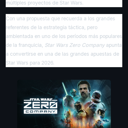
múltiples proyectos de Star Wars.
Con una propuesta que recuerda a los grandes
referentes de la estrategia táctica, pero
ambientada en uno de los períodos más populares
de la franquicia,
Star Wars Zero Company
apunta
a convertirse en una de las grandes apuestas de
Star Wars para 2026.