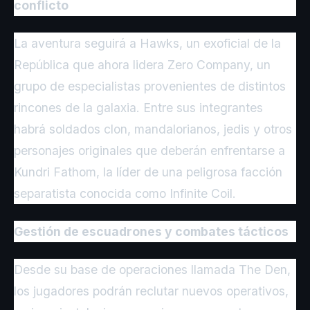
conflicto
La aventura seguirá a Hawks, un exoficial de la
República que ahora lidera Zero Company, un
grupo de especialistas provenientes de distintos
rincones de la galaxia. Entre sus integrantes
habrá soldados clon, mandalorianos, jedis y otros
personajes originales que deberán enfrentarse a
Kundri Fathom, la líder de una peligrosa facción
separatista conocida como Infinite Coil.
Gestión de escuadrones y combates tácticos
Desde su base de operaciones llamada The Den,
los jugadores podrán reclutar nuevos operativos,