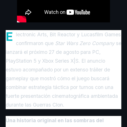
E
lectronic Arts, Bit Reactor y Lucasfilm Games
confirmaron que
Star Wars Zero Company
se
lanzará el próximo 27 de agosto para PC,
PlayStation 5 y Xbox Series X|S. El anuncio
estuvo acompañado por un extenso tráiler de
gameplay que mostró cómo el juego buscará
combinar estrategia táctica por turnos con una
fuerte presentación cinematográfica ambientada
durante las Guerras Clon.
Una historia original en las sombras del