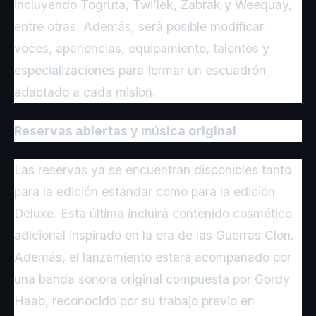
incluyendo Togruta, Twi’lek, Zabrak y Weequay,
entre otras. Además, será posible modificar
voces, apariencias, equipamiento, talentos y
especializaciones para formar un escuadrón
adaptado a cada misión.
Reservas abiertas y música original
Las reservas ya se encuentran disponibles tanto
para la edición estándar como para la edición
Deluxe. Esta última incluirá contenido cosmético
adicional inspirado en la era de las Guerras Clon.
Además, el lanzamiento estará acompañado por
una banda sonora original compuesta por Gordy
Haab, reconocido por su trabajo previo en