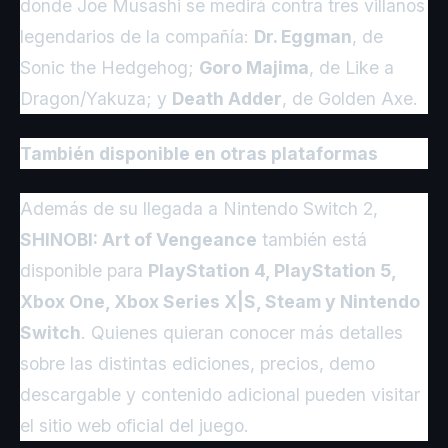
donde Joe Musashi se medirá contra tres villanos
legendarios de la compañía:
Dr. Eggman
, de
Sonic the Hedgehog;
Goro Majima
, de Like a
Dragon/Yakuza; y
Death Adder
, de Golden Axe.
También disponible en otras plataformas
Además de su llegada a Nintendo Switch 2,
SHINOBI: Art of Vengeance
también está
disponible para
PlayStation 4, PlayStation 5,
Xbox One, Xbox Series X|S, Steam y Nintendo
Switch
. Quienes quieran conocer más detalles
sobre las distintas ediciones, precios, demo
descargable y contenido adicional pueden visitar
el sitio web oficial del juego.