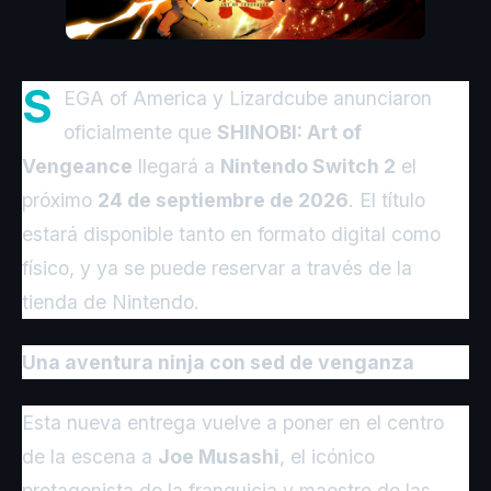
S
EGA of America y Lizardcube anunciaron
oficialmente que
SHINOBI: Art of
Vengeance
llegará a
Nintendo Switch 2
el
próximo
24 de septiembre de 2026
. El título
estará disponible tanto en formato digital como
físico, y ya se puede reservar a través de la
tienda de Nintendo.
Una aventura ninja con sed de venganza
Esta nueva entrega vuelve a poner en el centro
de la escena a
Joe Musashi
, el icónico
protagonista de la franquicia y maestro de las