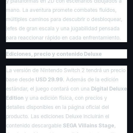
y plataformas en 2D con escenarios dibujados a
mano. La aventura promete combates fluidos,
múltiples caminos para descubrir o desbloquear,
jefes de gran escala y una jugabilidad pensada
para reaccionar rápido en cada enfrentamiento.
Ediciones, precio y contenido Deluxe
La versión de Nintendo Switch 2 tendrá un precio
base desde
USD 29.99
. Además de la edición
estándar, el juego contará con una
Digital Deluxe
Edition
y una edición física, con precios y
detalles disponibles en la página oficial del
producto. Las ediciones Deluxe incluirán el
contenido descargable
SEGA Villains Stage
,