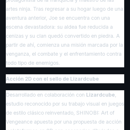
artes ninja. Tras regresar a su hogar luego de una
aventura anterior, Joe se encuentra con una
escena devastadora: su aldea fue reducida a
cenizas y su clan quedó convertido en piedra. A
partir de ahí, comienza una misión marcada por la
venganza, el combate y el enfrentamiento contra
todo tipo de enemigos.
Acción 2D con el sello de Lizardcube
Desarrollado en colaboración con
Lizardcube
,
estudio reconocido por su trabajo visual en juegos
de estilo clásico reinventado, SHINOBI: Art of
Vengeance apuesta por una propuesta de acción