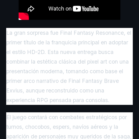
La gran sorpresa fue Final Fantasy Resonance, el
primer título de la franquicia principal en adoptar
el estilo HD-2D. Esta nueva entrega busca
combinar la estética clásica del pixel art con una
presentación moderna, tomando como base el
primer arco narrativo de Final Fantasy Brave
Exvius, aunque reconstruido como una
experiencia RPG pensada para consolas.
El juego contará con combates estratégicos por
turnos, chocobos, espers, navíos aéreos y la
aparición de personajes muy queridos de la saga,