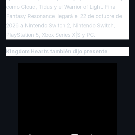
como Cloud, Tidus y el Warrior of Light. Final
Fantasy Resonance llegará el 22 de octubre de
2026 a Nintendo Switch 2, Nintendo Switch,
PlayStation 5, Xbox Series X|S y PC.
Kingdom Hearts también dijo presente