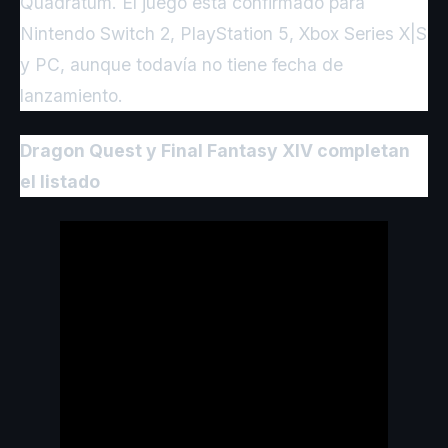
Quadratum. El juego está confirmado para
Nintendo Switch 2, PlayStation 5, Xbox Series X|S
y PC, aunque todavía no tiene fecha de
lanzamiento.
Dragon Quest y Final Fantasy XIV completan
el listado