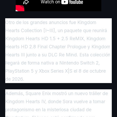
Otro de los grandes anuncios fue Kingdom
Hearts Collection [I~III], un paquete que reunirá
Kingdom Hearts HD 1.5 + 2.5 ReMIX, Kingdom
Hearts HD 2.8 Final Chapter Prologue y Kingdom
Hearts III junto a su DLC Re Mind. Esta colección
llegará de forma nativa a Nintendo Switch 2,
PlayStation 5 y Xbox Series X|S el 8 de octubre
de 2026.
Además, Square Enix mostró un nuevo tráiler de
Kingdom Hearts IV, donde Sora vuelve a tomar
protagonismo en la misteriosa ciudad de