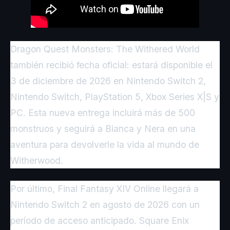
Dragon Quest Monsters: The Withered World
también recibió fecha oficial: estará disponible el
3 de diciembre de 2026 en Nintendo Switch 2,
Nintendo Switch, PlayStation 5, Xbox Series X|S y
PC. Esta nueva entrega incluirá más de 500
monstruos y seguirá a Bianca y Nera en una
aventura para devolverle la vida al mundo de
Witherwood.
Por último, Final Fantasy XIV Online llegará a
Nintendo Switch 2 en agosto de 2026 con un
período de acceso anticipado. Square Enix