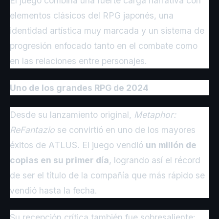
El juego combina una fuerte carga narrativa con
elementos clásicos del RPG japonés, una
identidad artística muy marcada y un sistema de
progresión enfocado tanto en el combate como
en las relaciones entre personajes.
Uno de los grandes RPG de 2024
Desde su lanzamiento original,
Metaphor:
ReFantazio
se convirtió en uno de los mayores
éxitos de ATLUS. El juego vendió
un millón de
copias en su primer día
, logrando así el récord
de ser el título de la compañía que más rápido se
vendió hasta la fecha.
Su recepción crítica también fue sobresaliente: