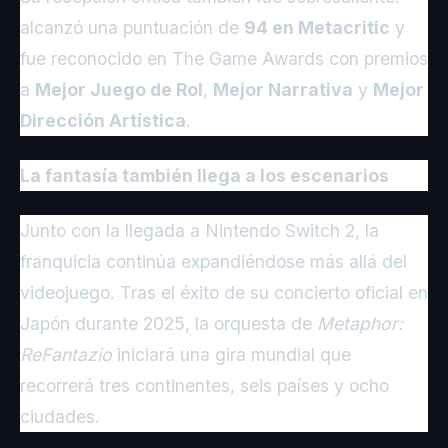
alcanzó una puntuación de
94 en Metacritic
y
fue reconocido en The Game Awards con premios
a
Mejor Juego de Rol
,
Mejor Narrativa
y
Mejor
Dirección Artística
.
La fantasía también llega a los escenarios
Junto con la llegada a Nintendo Switch 2, la
franquicia continúa expandiéndose más allá del
videojuego. Tras el éxito de su concierto oficial en
Japón durante 2025, la orquesta de
Metaphor:
ReFantazio
iniciará una gira mundial que
recorrerá tres continentes, seis países y ocho
ciudades.