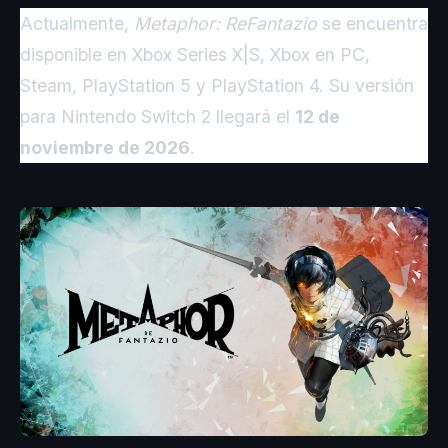
Actualmente,
Metaphor: ReFantazio
se encuentra
disponible en Xbox Series X|S, Xbox en PC,
Steam, PlayStation 5 y PlayStation 4. Su versión
para Nintendo Switch 2 llegará el
12 de
noviembre de 2026
.