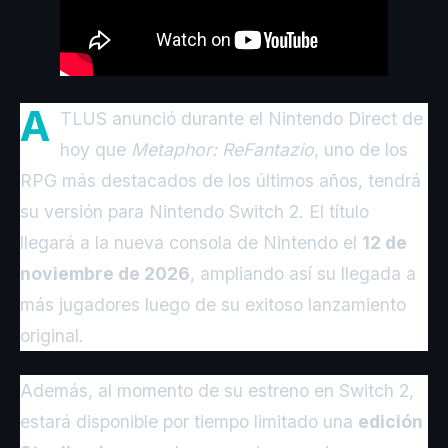
A
TLUS anunció durante el Nintendo Direct de
hoy que
Metaphor: ReFantazio
, uno de los
RPG más destacados de los últimos años, tendrá
su versión para Nintendo Switch 2. El título
llegará a la nueva consola de Nintendo el
12 de
noviembre de 2026
, ampliando así su llegada a
más jugadores luego de su exitoso lanzamiento
original.
Además, al momento de su estreno en Switch 2,
estará disponible por tiempo limitado una
edición