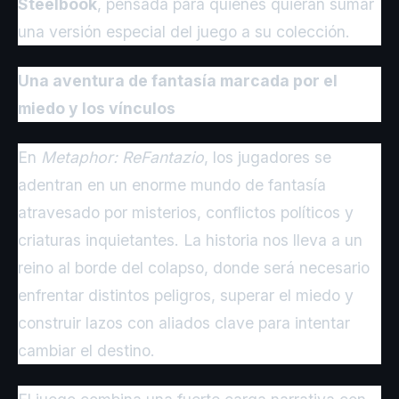
Steelbook
, pensada para quienes quieran sumar
una versión especial del juego a su colección.
Una aventura de fantasía marcada por el
miedo y los vínculos
En
Metaphor: ReFantazio
, los jugadores se
adentran en un enorme mundo de fantasía
atravesado por misterios, conflictos políticos y
criaturas inquietantes. La historia nos lleva a un
reino al borde del colapso, donde será necesario
enfrentar distintos peligros, superar el miedo y
construir lazos con aliados clave para intentar
cambiar el destino.